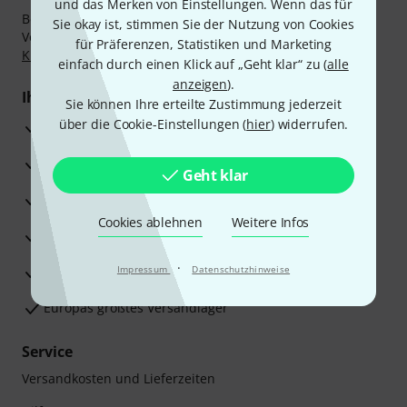
und das Merken von Einstellungen. Wenn das für
Bezahlen Sie vertraulich und sicher per Nachnahme,
Sie okay ist, stimmen Sie der Nutzung von Cookies
Vorkasse, PayPal, Amazon Pay,
Klarna Sofort bezahlen
,
für Präferenzen, Statistiken und Marketing
Klarna Ratenzahlung
oder Kreditkarte.
einfach durch einen Klick auf „Geht klar“ zu (
alle
anzeigen
).
Ihre Vorteile
Sie können Ihre erteilte Zustimmung jederzeit
über die Cookie-Einstellungen (
hier
) widerrufen.
3 Jahre Thomann Garantie
30 Tage Money-Back-Garantie
Geht klar
Reparaturservice
Cookies ablehnen
Weitere Infos
Beratung durch Fachexperten
·
Zufriedenheitsgarantie
Impressum
Datenschutzhinweise
Europas größtes Versandlager
Service
Versandkosten und Lieferzeiten