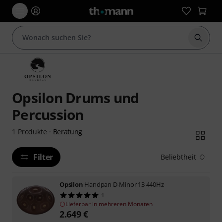
Suche 
Opsilon Drums und
Percussion
Beratung
1
Produkte
·
Filter
Beliebtheit
Opsilon
Handpan D-Minor 13 440Hz
1
Lieferbar in mehreren Monaten
2.649
€