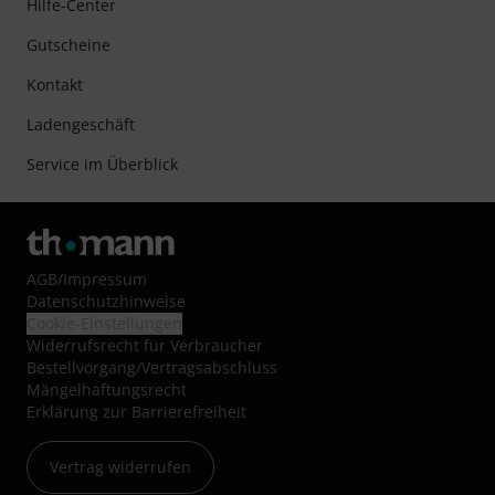
Hilfe-Center
Gutscheine
Kontakt
Ladengeschäft
Service im Überblick
AGB
/
Impressum
Datenschutzhinweise
Cookie-Einstellungen
Widerrufsrecht für Verbraucher
Bestellvorgang/Vertragsabschluss
Mängelhaftungsrecht
Erklärung zur Barrierefreiheit
Vertrag widerrufen