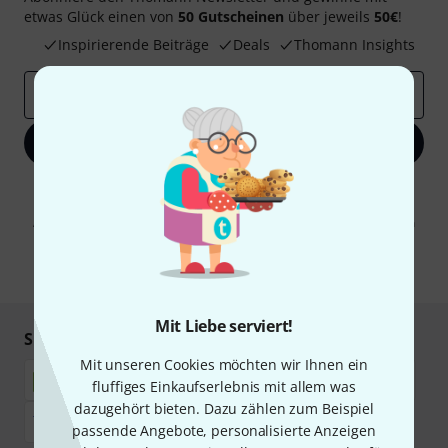
etwas Glück einen von
50 Gutscheinen
über jeweils
50€
!
Inspirierende Beiträge
Deals
Thomann Insights
E-Mail-Adresse
*
Jetzt anmelden
Mit Klick auf „Jetzt anmelden“ stimmen Sie dem Erhalt von E-Mail-
Werbung und einer Messung des E-Mail-Nutzungsverhaltens zu. Die
Abmeldung ist jederzeit möglich. Weitere Informationen finden Sie in
unseren
Datenschutzhinweisen
.
* Pflichtfeld
Mit Liebe serviert!
Sicher einkaufen & bezahlen
Mit unseren Cookies möchten wir Ihnen ein
fluffiges Einkaufserlebnis mit allem was
dazugehört bieten. Dazu zählen zum Beispiel
passende Angebote, personalisierte Anzeigen