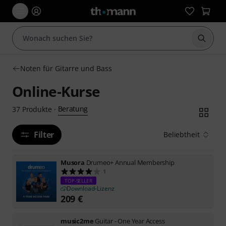
Suche 
Noten für Gitarre und Bass
Online-Kurse
Beratung
37
Produkte
·
Filter
Beliebtheit
Musora
Drumeo+ Annual Membership
1
TOP-SELLER
Download-Lizenz
209
€
music2me
Guitar - One Year Access