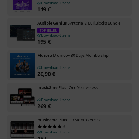
Download-Lizenz
119
€
Audible Genius
Syntorial & Buil.Blocks Bundle
TOP-SELLER
Download-Lizenz
195
€
Musora
Drumeo+ 30 Days Membership
Download-Lizenz
26,90
€
music2me
Plus - One Year Access
Download-Lizenz
269
€
music2me
Piano - 3 Months Access
6
Download-Lizenz
48
€