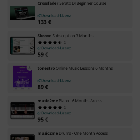
Crossfader
Serato DJ Beginner Course
Download-Lizenz
133
€
Skoove
Subscription 3 Months
2
Download-Lizenz
59
€
tonestro
Online Music Lessons 6 Months
Download-Lizenz
89
€
music2me
Piano - 6 Months Access
2
Download-Lizenz
95
€
music2me
Drums - One Month Access