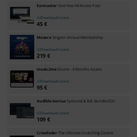
Earmaster
One Year All-Access Pass
Download-Lizenz
45
€
Musora
Singeo+ Annual Membership
Download-Lizenz
219
€
music2me
Drums - 6 Months Access
Download-Lizenz
95
€
Audible Genius
Syntorial & B.B. Bundle EDU
Download-Lizenz
109
€
Crossfader
The Ultimate Scratching Course