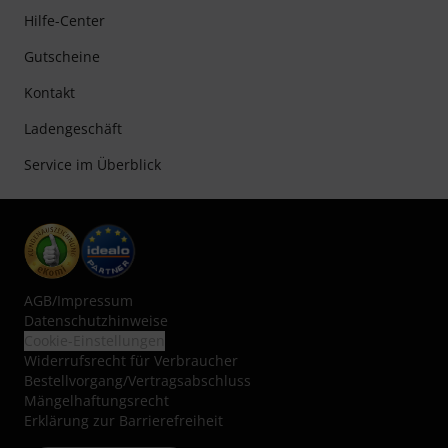
Hilfe-Center
Gutscheine
Kontakt
Ladengeschäft
Service im Überblick
AGB
/
Impressum
Datenschutzhinweise
Cookie-Einstellungen
Widerrufsrecht für Verbraucher
Bestellvorgang/Vertragsabschluss
Mängelhaftungsrecht
Erklärung zur Barrierefreiheit