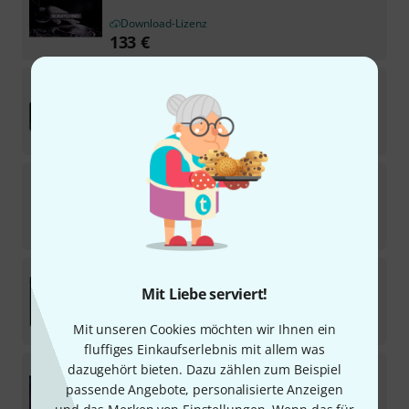
Download-Lizenz
133
€
music2me
Plus - One Month Access
Download-Lizenz
27,90
€
Earmaster
Melodia
Download-Lizenz
24,90
€
Skoove
Subscription 12 Months
Mit Liebe serviert!
Download-Lizenz
149
€
Mit unseren Cookies möchten wir Ihnen ein
fluffiges Einkaufserlebnis mit allem was
Audible Genius
Building Blocks 1 & 2
dazugehört bieten. Dazu zählen zum Beispiel
passende Angebote, personalisierte Anzeigen
Download-Lizenz