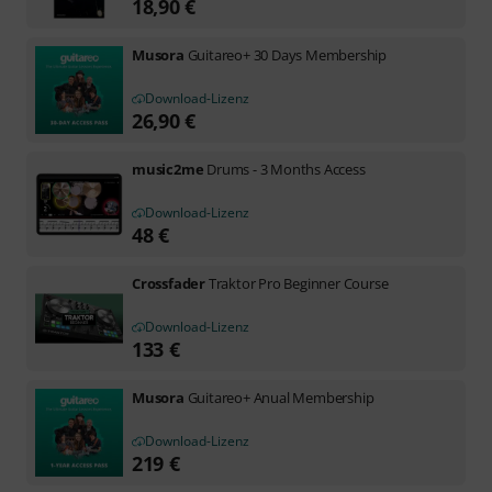
18,90
€
Musora
Guitareo+ 30 Days Membership
Download-Lizenz
26,90
€
music2me
Drums - 3 Months Access
Download-Lizenz
48
€
Crossfader
Traktor Pro Beginner Course
Download-Lizenz
133
€
Musora
Guitareo+ Anual Membership
Download-Lizenz
219
€