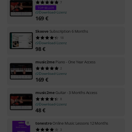
7
TOP-SELLER
Download-Lizenz
169
€
Skoove
Subscription 6 Months
18
Download-Lizenz
98
€
music2me
Piano - One Year Access
2
Download-Lizenz
169
€
music2me
Guitar - 3 Months Access
8
Download-Lizenz
48
€
tonestro
Online Music Lessons 12 Months
3