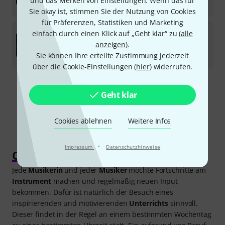
und das Merken von Einstellungen. Wenn das für
95
€
Sie okay ist, stimmen Sie der Nutzung von Cookies
für Präferenzen, Statistiken und Marketing
Audible Genius
Building Blocks 1 & 2 EDU
einfach durch einen Klick auf „Geht klar“ zu (
alle
anzeigen
).
Download-Lizenz
Sie können Ihre erteilte Zustimmung jederzeit
55
€
über die Cookie-Einstellungen (
hier
) widerrufen.
Kostenloser Versand ab 29 €
Geht klar
Alle Preise inkl. MwSt.
Cookies ablehnen
Weitere Infos
·
Impressum
Datenschutzhinweise
Online Musikschulen
Jede
Musikerin
und jeder
Musiker
möchte Fortschritte am
Instrument
machen und regelmäßig neuen Input
bekommen. Dafür ist natürlich der Besuch eines
inspirierenden und motivierenden
Unterrichts
sinnvoll.
Dieser findet in der Regel an einem bestimmten Wochentag