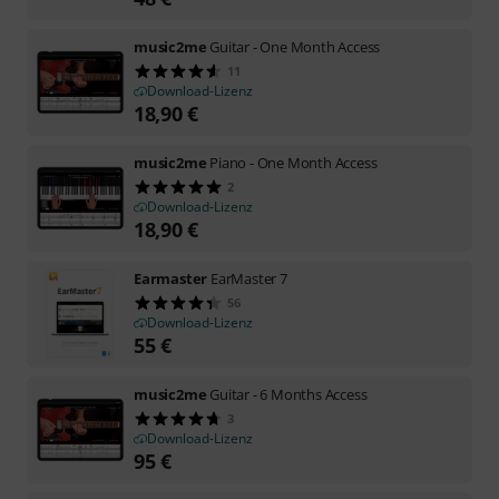
music2me
Guitar - One Month Access
11
Download-Lizenz
18,90
€
music2me
Piano - One Month Access
2
Download-Lizenz
18,90
€
Earmaster
EarMaster 7
56
Download-Lizenz
55
€
music2me
Guitar - 6 Months Access
3
Download-Lizenz
95
€