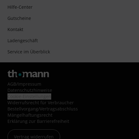
Hilfe-Center
Gutscheine
Kontakt
Ladengeschäft
Service im Überblick
AGB
/
Impressum
Datenschutzhinweise
Cookie-Einstellungen
Widerrufsrecht für Verbraucher
Bestellvorgang/Vertragsabschluss
Mängelhaftungsrecht
Erklärung zur Barrierefreiheit
Vertrag widerrufen