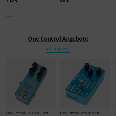
One Control Angebote
Schnäppchen
One Control
360 AIAB - Bass
One Control
Baby Blue OD -
O