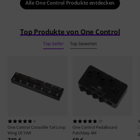
Alle One Control Produkte entdecken
Top Produkte von One Control
Top-Seller
Top bewertet
6
21
One Control
Crocodile Tail Loop
One Control
Pedalboard
O
Wing OC10W
Patchbay 4M
719 €
69 €