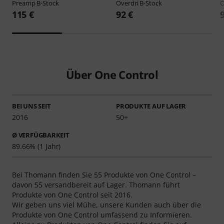
Preamp B-Stock
Overdri B-Stock
O
115 €
92 €
Über One Control
BEI UNS SEIT
PRODUKTE AUF LAGER
2016
50+
Ø VERFÜGBARKEIT
89.66% (1 Jahr)
Bei Thomann finden Sie 55 Produkte von One Control –
davon 55 versandbereit auf Lager. Thomann führt
Produkte von One Control seit 2016.
Wir geben uns viel Mühe, unsere Kunden auch über die
Produkte von One Control umfassend zu Informieren.