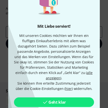
Thomann Newsletter
Abonniere den Thomann Newsletter und gewinne mit
etwas Glück einen von
50 Gutscheinen
über jeweils
50€
!
Inspirierende Beiträge
Deals
Thomann Insights
Mit Liebe serviert!
E-Mail-Adresse
*
Mit unseren Cookies möchten wir Ihnen ein
fluffiges Einkaufserlebnis mit allem was
Jetzt anmelden
dazugehört bieten. Dazu zählen zum Beispiel
passende Angebote, personalisierte Anzeigen
Mit Klick auf „Jetzt anmelden“ stimmen Sie dem Erhalt von E-Mail-
und das Merken von Einstellungen. Wenn das für
Werbung und einer Messung des E-Mail-Nutzungsverhaltens zu. Die
Sie okay ist, stimmen Sie der Nutzung von Cookies
Abmeldung ist jederzeit möglich. Weitere Informationen finden Sie in
unseren
Datenschutzhinweisen
.
für Präferenzen, Statistiken und Marketing
einfach durch einen Klick auf „Geht klar“ zu (
alle
* Pflichtfeld
anzeigen
).
Sie können Ihre erteilte Zustimmung jederzeit
über die Cookie-Einstellungen (
hier
) widerrufen.
Sicher einkaufen & bezahlen
Geht klar