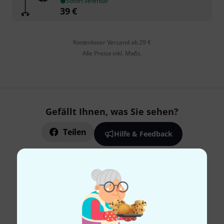
Sofort lieferbar
39
€
Kostenloser Versand ab 29 €
Alle Preise inkl. MwSt.
Gefällt Ihnen, was Sie sehen?
Teilen
Hilfe & Feedback