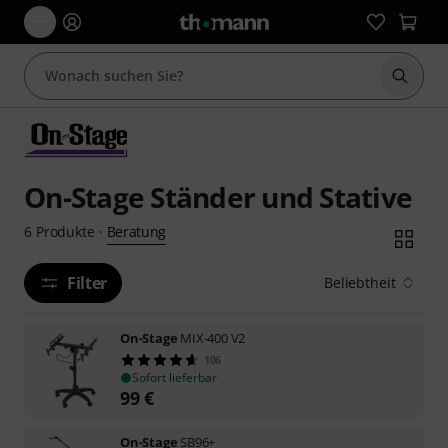
Suche 
On-Stage Ständer und Stative
Beratung
6
Produkte
·
Filter
Beliebtheit
On-Stage
MIX-400 V2
106
Sofort lieferbar
99
€
On-Stage
SB96+