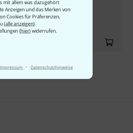
is mit allem was dazugehört
he, ...
rte Anzeigen und das Merken von
selbaren
von Cookies für Präferenzen,
n zur individuellen
u (
alle anzeigen
).
ellungen (
hier
) widerrufen.
·
9 €
Impressum
Datenschutzhinweise