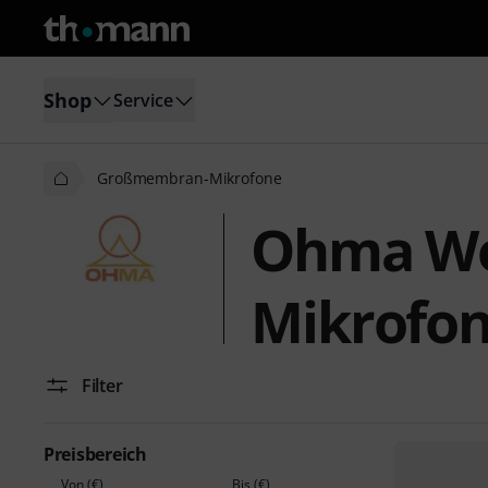
Shop
Service
Großmembran-Mikrofone
Ohma Wo
Mikrofo
Filter
Preisbereich
Von (€)
Bis (€)