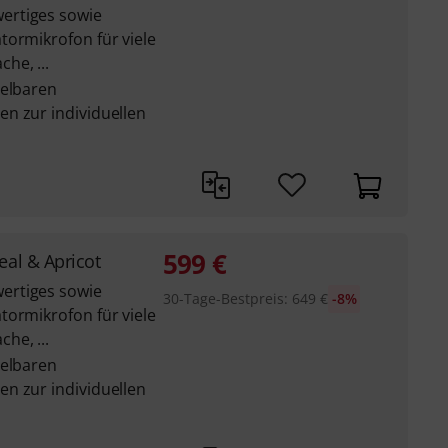
ertiges sowie
tormikrofon für viele
he, ...
selbaren
n zur individuellen
599
€
eal & Apricot
ertiges sowie
30-Tage-Bestpreis
:
649
€
-8%
tormikrofon für viele
he, ...
selbaren
n zur individuellen