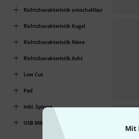
Richtcharakteristik umschaltbar
Richtcharakteristik Kugel
Richtcharakteristik Niere
Richtcharakteristik Acht
Low Cut
Pad
Inkl. Spinne
USB Mikrofon
Mit 