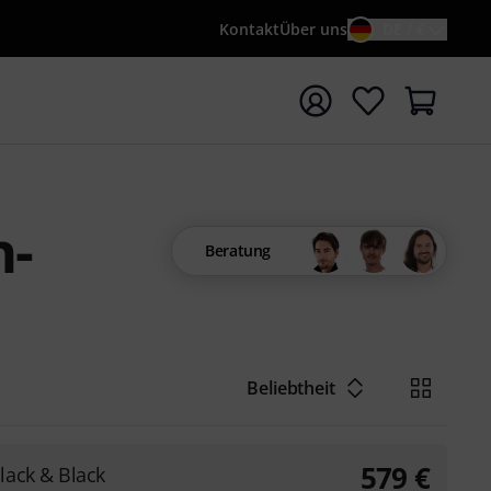
Kontakt
Über uns
DE / €
e mit Suchwort {searchTerm} starten
-
Beratung
Beliebtheit
579
€
lack & Black