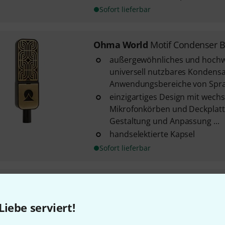
Sofort lieferbar
Ohma World
Motif Condenser B
außergewöhnliches und hochw
universell nutzbares Kondensa
Anwendungsbereiche von Sprac
einzigartiges Design mit wech
Mikrofonkörben und Deckplatte
Gestaltung und Anpassung ...
handselektierte Kapsel
Sofort lieferbar
Ohma World
Motif Condenser B
1
Liebe serviert!
außergewöhnliches und hochw
universell nutzbares Kondensa