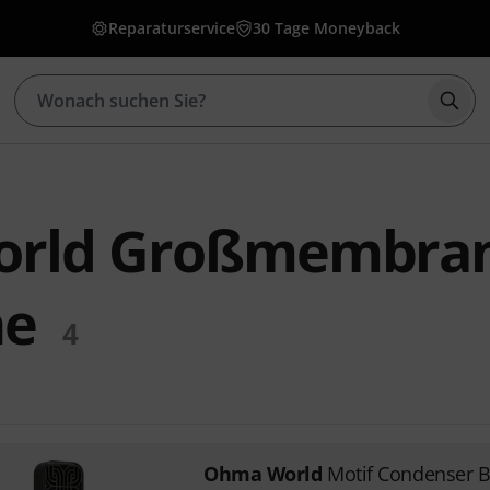
Reparaturservice
30 Tage Moneyback
Such
rld Großmembran
ne
4
Ohma World
Motif Condenser B