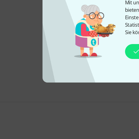
Mit un
biete
Einste
Statis
Sie kö