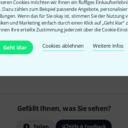
seren Cookies möchten wir Ihnen ein fluffiges Einkaufserlebn
Anwendungsbereiche von Sprac
n. Dazu zählen zum Beispiel passende Angebote, personalisie
einzigartiges Design mit wech
llungen. Wenn das für Sie okay ist, stimmen Sie der Nutzung 
Mikrofonkörben und Deckplatte
tiken und Marketing einfach durch einen Klick auf „Geht klar“ z
Gestaltung und Anpassung ...
nnen Ihre erteilte Zustimmung jederzeit über die Cookie-Einst
Design: Schwarz und Edelstahl
Sofort lieferbar
Cookies ablehnen
Weitere Infos
Geht klar
Kostenloser Versand ab 2
Alle Preise inkl. MwSt.
Gefällt Ihnen, was Sie sehen?
Teilen
Hilfe & Feedback