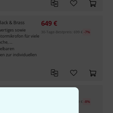
649
€
lack & Brass
ertiges sowie
30-Tage-Bestpreis
:
699
€
-7%
tormikrofon für viele
he, ...
selbaren
n zur individuellen
599
€
lack & Steel
30-Tage-Bestpreis
:
649
€
-8%
ertiges sowie
tormikrofon für viele