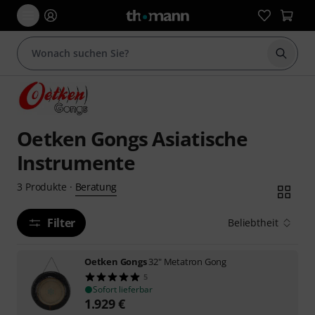
Suche 
Oetken Gongs Asiatische
Instrumente
Beratung
3
Produkte
·
Filter
Beliebtheit
Oetken Gongs
32" Metatron Gong
5
Sofort lieferbar
1.929
€