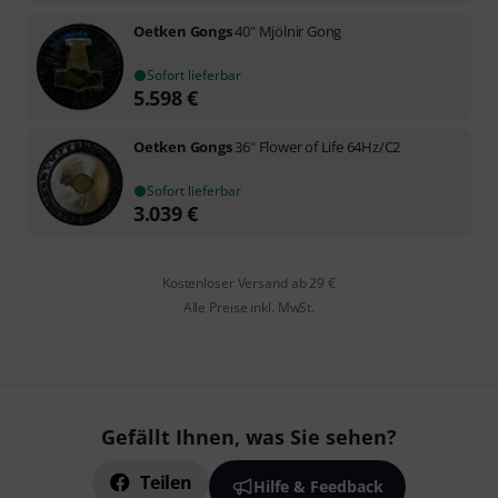
Oetken Gongs
40" Mjölnir Gong
Sofort lieferbar
5.598
€
Oetken Gongs
36" Flower of Life 64Hz/C2
Sofort lieferbar
3.039
€
Kostenloser Versand ab 29 €
Alle Preise inkl. MwSt.
Gefällt Ihnen, was Sie sehen?
Teilen
Hilfe & Feedback