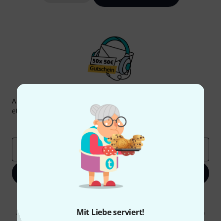
Thomann Newsletter
Abonniere den Thomann Newsletter und gewinne mit
etwas Glück einen von
50 Gutscheinen
über jeweils
50€
!
Inspirierende Beiträge
Deals
Thomann Insights
E-Mail-Adresse
*
Jetzt anmelden
Mit Klick auf „Jetzt anmelden“ stimmen Sie dem Erhalt von E-Mail-
Werbung und einer Messung des E-Mail-Nutzungsverhaltens zu. Die
Mit Liebe serviert!
Abmeldung ist jederzeit möglich. Weitere Informationen finden Sie in
unseren
Datenschutzhinweisen
.