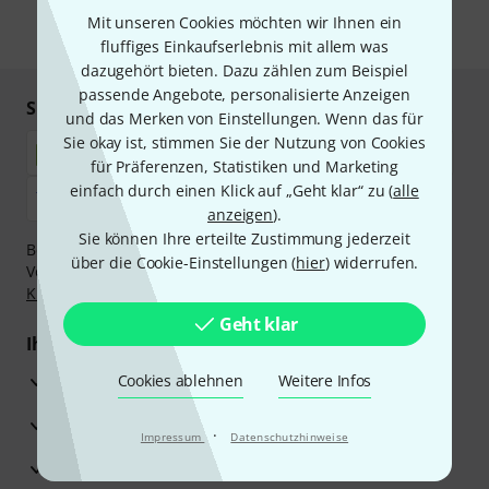
Mit unseren Cookies möchten wir Ihnen ein
* Pflichtfeld
fluffiges Einkaufserlebnis mit allem was
dazugehört bieten. Dazu zählen zum Beispiel
passende Angebote, personalisierte Anzeigen
Sicher einkaufen & bezahlen
und das Merken von Einstellungen. Wenn das für
Sie okay ist, stimmen Sie der Nutzung von Cookies
für Präferenzen, Statistiken und Marketing
einfach durch einen Klick auf „Geht klar“ zu (
alle
anzeigen
).
Sie können Ihre erteilte Zustimmung jederzeit
Bezahlen Sie vertraulich und sicher per Nachnahme,
über die Cookie-Einstellungen (
hier
) widerrufen.
Vorkasse, PayPal, Amazon Pay,
Klarna Sofort bezahlen
,
Klarna Ratenzahlung
oder Kreditkarte.
Geht klar
Ihre Vorteile
3 Jahre Thomann Garantie
Cookies ablehnen
Weitere Infos
30 Tage Money-Back-Garantie
·
Impressum
Datenschutzhinweise
Reparaturservice