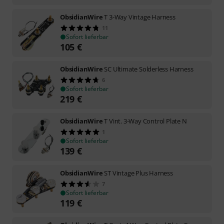
ObsidianWire
T 3-Way Vintage Harness
11
Sofort lieferbar
105
€
ObsidianWire
SC Ultimate Solderless Harness
6
Sofort lieferbar
219
€
ObsidianWire
T Vint. 3-Way Control Plate N
1
Sofort lieferbar
139
€
ObsidianWire
ST Vintage Plus Harness
7
Sofort lieferbar
119
€