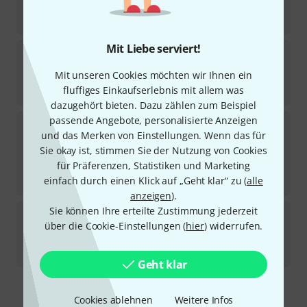
Sofort lieferbar
119
€
Mit Liebe serviert!
ObsidianWire
T Univ. 3-Way Control Plate C
2
Mit unseren Cookies möchten wir Ihnen ein
Sofort lieferbar
149
€
fluffiges Einkaufserlebnis mit allem was
dazugehört bieten. Dazu zählen zum Beispiel
passende Angebote, personalisierte Anzeigen
ObsidianWire
ST 7-Way ST HSS/HSH Ha B-Stock
und das Merken von Einstellungen. Wenn das für
Sofort lieferbar
Sie okay ist, stimmen Sie der Nutzung von Cookies
119
€
für Präferenzen, Statistiken und Marketing
-20%
30-Tage-Bestpreis
:
149
€
einfach durch einen Klick auf „Geht klar“ zu (
alle
anzeigen
).
Sie können Ihre erteilte Zustimmung jederzeit
ObsidianWire
T 3-Way Universal Spl. B-Stock
über die Cookie-Einstellungen (
hier
) widerrufen.
Sofort lieferbar
111
€
Geht klar
Kostenloser Versand ab 29 €
Cookies ablehnen
Weitere Infos