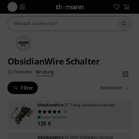
Suche 
ObsidianWire Schalter
Beratung
22
Produkte
·
Filter
Beliebtheit
ObsidianWire
ST 7-Way Solderless Harness
18
Sofort lieferbar
135
€
ObsidianWire
SC MKII Solderless Harness