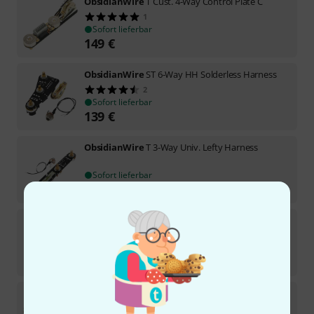
ObsidianWire
T Cust. 4-Way Control Plate C
1
Sofort lieferbar
149
€
ObsidianWire
ST 6-Way HH Solderless Harness
2
Sofort lieferbar
139
€
ObsidianWire
T 3-Way Univ. Lefty Harness
Sofort lieferbar
115
€
ObsidianWire
T 7-Way Custom Nashville
6
Sofort lieferbar
119
€
ObsidianWire
ST Univ. Blender Lefty Harness
2