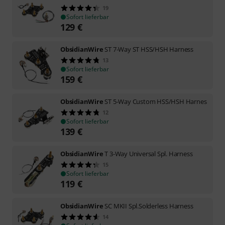
19
Sofort lieferbar
129
€
ObsidianWire
ST 7-Way ST HSS/HSH Harness
13
Sofort lieferbar
159
€
ObsidianWire
ST 5-Way Custom HSS/HSH Harnes
12
Sofort lieferbar
139
€
ObsidianWire
T 3-Way Universal Spl. Harness
15
Sofort lieferbar
119
€
ObsidianWire
SC MKII Spl.Solderless Harness
14