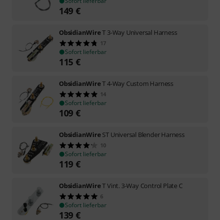
Sofort lieferbar
149
€
ObsidianWire
T 3-Way Universal Harness
17
Sofort lieferbar
115
€
ObsidianWire
T 4-Way Custom Harness
14
Sofort lieferbar
109
€
ObsidianWire
ST Universal Blender Harness
10
Sofort lieferbar
119
€
ObsidianWire
T Vint. 3-Way Control Plate C
6
Sofort lieferbar
139
€