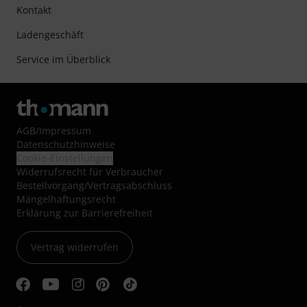
Kontakt
Ladengeschäft
Service im Überblick
AGB
/
Impressum
Datenschutzhinweise
Cookie-Einstellungen
Widerrufsrecht für Verbraucher
Bestellvorgang/Vertragsabschluss
Mängelhaftungsrecht
Erklärung zur Barrierefreiheit
Vertrag widerrufen