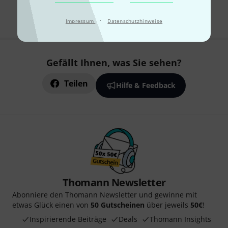
Alle Preise inkl. MwSt.
·
Impressum
Datenschutzhinweise
Gefällt Ihnen, was Sie sehen?
Teilen
Hilfe & Feedback
Thomann Newsletter
Abonniere den Thomann Newsletter und gewinne mit
etwas Glück einen von
50 Gutscheinen
über jeweils
50€
!
Inspirierende Beiträge
Deals
Thomann Insights