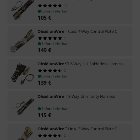
11
Sofort lieferbar
105
€
ObsidianWire
T Cust. 4-Way Control Plate C
1
Sofort lieferbar
149
€
ObsidianWire
ST 6-Way HH Solderless Harness
2
Sofort lieferbar
139
€
ObsidianWire
T 3-Way Univ. Lefty Harness
Sofort lieferbar
115
€
ObsidianWire
T Univ. 3-Way Control Plate C
2