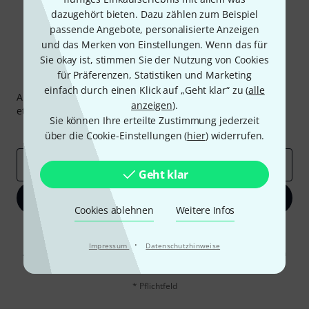
dazugehört bieten. Dazu zählen zum Beispiel
passende Angebote, personalisierte Anzeigen
und das Merken von Einstellungen. Wenn das für
Sie okay ist, stimmen Sie der Nutzung von Cookies
für Präferenzen, Statistiken und Marketing
Thomann Newsletter
einfach durch einen Klick auf „Geht klar“ zu (
alle
Abonniere den Thomann Newsletter und gewinne mit
anzeigen
).
etwas Glück einen von
50 Gutscheinen
über jeweils
50€
!
Sie können Ihre erteilte Zustimmung jederzeit
Inspirierende Beiträge
Deals
Thomann Insights
über die Cookie-Einstellungen (
hier
) widerrufen.
E-Mail-Adresse
*
Geht klar
Jetzt anmelden
Cookies ablehnen
Weitere Infos
Mit Klick auf „Jetzt anmelden“ stimmen Sie dem Erhalt von E-Mail-
Werbung und einer Messung des E-Mail-Nutzungsverhaltens zu. Die
·
Impressum
Datenschutzhinweise
Abmeldung ist jederzeit möglich. Weitere Informationen finden Sie in
unseren
Datenschutzhinweisen
.
* Pflichtfeld