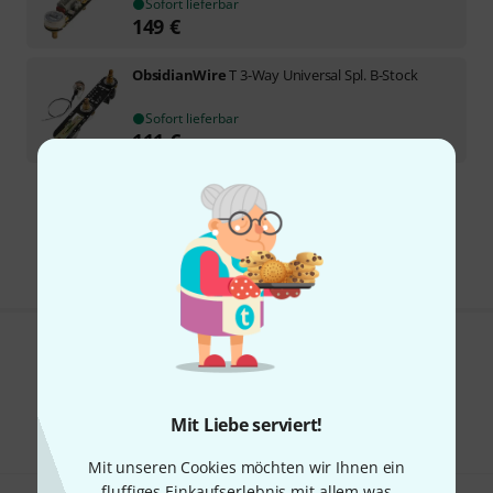
Sofort lieferbar
149
€
ObsidianWire
T 3-Way Universal Spl. B-Stock
Sofort lieferbar
111
€
Kostenloser Versand ab 29 €
Alle Preise inkl. MwSt.
Gefällt Ihnen, was Sie sehen?
Teilen
Hilfe & Feedback
Mit Liebe serviert!
Mit unseren Cookies möchten wir Ihnen ein
fluffiges Einkaufserlebnis mit allem was