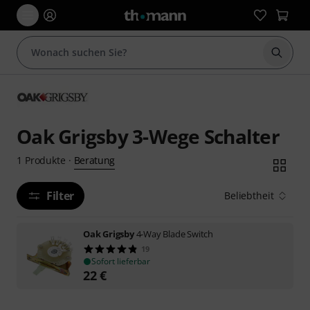
Suche 
Oak Grigsby 3-Wege Schalter
Beratung
1
Produkte
·
Filter
Beliebtheit
Oak Grigsby
4-Way Blade Switch
19
Sofort lieferbar
22
€