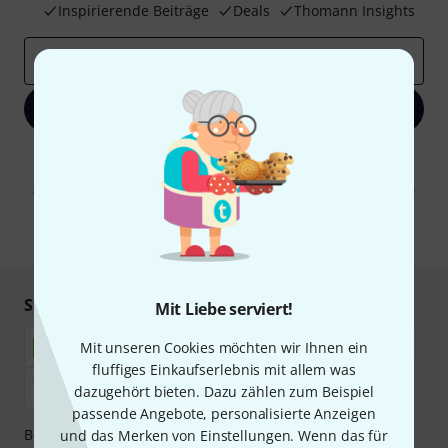
Inspirierende Beiträge
Deals
Thomann Insights
E-Mail-Adresse
*
Jetzt anmelden
Mit Klick auf „Jetzt anmelden“ stimmen Sie dem Erhalt von E-Mail-
Werbung und einer Messung des E-Mail-Nutzungsverhaltens zu. Die
Abmeldung ist jederzeit möglich. Weitere Informationen finden Sie in
unseren
Datenschutzhinweisen
.
* Pflichtfeld
Sicher einkaufen & bezahlen
Mit Liebe serviert!
Mit unseren Cookies möchten wir Ihnen ein
fluffiges Einkaufserlebnis mit allem was
dazugehört bieten. Dazu zählen zum Beispiel
passende Angebote, personalisierte Anzeigen
Bezahlen Sie vertraulich und sicher per Nachnahme,
und das Merken von Einstellungen. Wenn das für