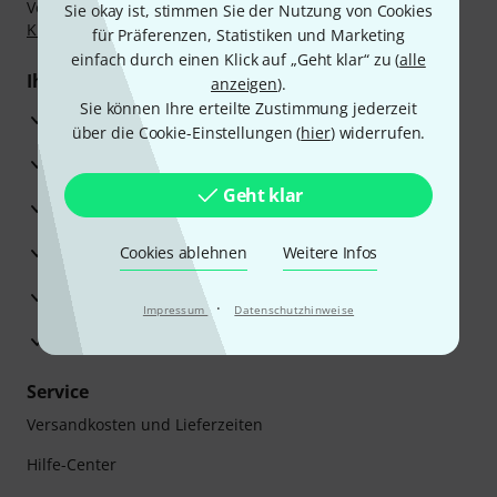
Vorkasse, PayPal, Amazon Pay,
Klarna Sofort bezahlen
,
Sie okay ist, stimmen Sie der Nutzung von Cookies
Klarna Ratenzahlung
oder Kreditkarte.
für Präferenzen, Statistiken und Marketing
einfach durch einen Klick auf „Geht klar“ zu (
alle
Ihre Vorteile
anzeigen
).
Sie können Ihre erteilte Zustimmung jederzeit
3 Jahre Thomann Garantie
über die Cookie-Einstellungen (
hier
) widerrufen.
30 Tage Money-Back-Garantie
Geht klar
Reparaturservice
Beratung durch Fachexperten
Cookies ablehnen
Weitere Infos
Zufriedenheitsgarantie
·
Impressum
Datenschutzhinweise
Europas größtes Versandlager
Service
Versandkosten und Lieferzeiten
Hilfe-Center