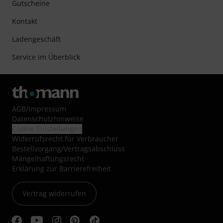
Gutscheine
Kontakt
Ladengeschäft
Service im Überblick
AGB
/
Impressum
Datenschutzhinweise
Cookie-Einstellungen
Widerrufsrecht für Verbraucher
Bestellvorgang/Vertragsabschluss
Mängelhaftungsrecht
Erklärung zur Barrierefreiheit
Vertrag widerrufen