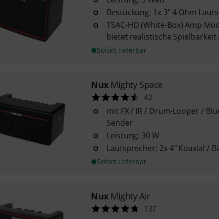
Bestückung: 1x 3" 4 Ohm Laut
TSAC-HD (White-Box) Amp Mod
bietet realistische Spielbarkei
Sofort lieferbar
Nux
Mighty Space
42
mit FX / IR / Drum-Looper / Bl
Sender
Leistung: 30 W
Lautsprecher: 2x 4" Koaxial / B
Sofort lieferbar
Nux
Mighty Air
137