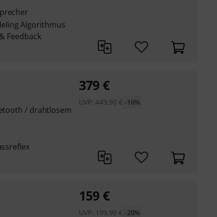
sprecher
eling Algorithmus
t & Feedback
379
€
UVP:
449,90
€
-16%
uetooth / drahtlosem
assreflex
159
€
UVP:
199,90
€
-20%