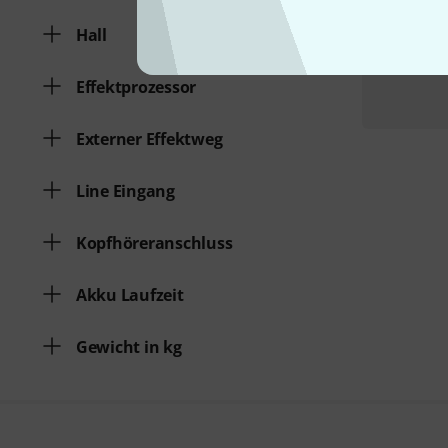
Hall
Effektprozessor
Externer Effektweg
Line Eingang
Kopfhöreranschluss
Akku Laufzeit
Gewicht in kg