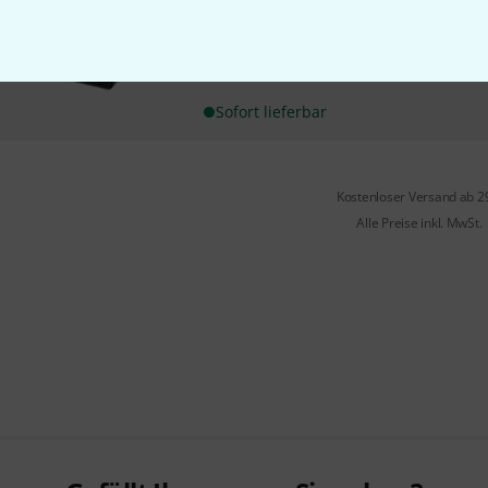
Sender
Leistung: 30 W
Lautsprecher: 2x 4" Koaxial / B
Sofort lieferbar
Kostenloser Versand ab 2
Alle Preise inkl. MwSt.