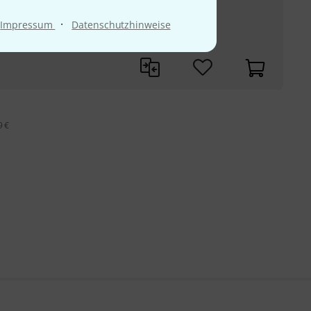
·
Impressum
Datenschutzhinweise
assreflex
9 €