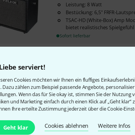
Leistung: 8 Watt
Bestückung: 6,5" FRFR-Lautspr
TSAC-HD (White-Box) Amp Mod
bietet realistisches Spielgefü
Sofort lieferbar
Nux
Mighty 40 MKII
3
Liebe serviert!
Leistung: 0,5 W / 5 W / 40 W ein
seren Cookies möchten wir Ihnen ein fluffiges Einkaufserlebn
Bestückung: 10" Lautsprecher
n. Dazu zählen zum Beispiel passende Angebote, personalisie
Abtastrate: 48 kHz / 32 Bit
llungen. Wenn das für Sie okay ist, stimmen Sie der Nutzung 
Sofort lieferbar
tiken und Marketing einfach durch einen Klick auf „Geht klar“ z
nnen Ihre erteilte Zustimmung jederzeit über die Cookie-Einst
Nux
Mighty Space B-Stock
Cookies ablehnen
Weitere Infos
Geht klar
mit FX / IR / Drum-Looper / Bl