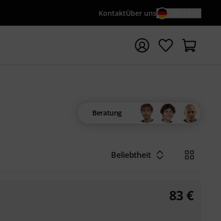
Kontakt
Über uns
DE / €
e mit Suchwort {searchTerm} starten
Beratung
Beliebtheit
83
€