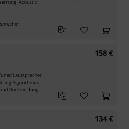
rzerrung, Acoustic
tsprecher
158
€
Tuned Lautsprecher
eling-Algorithmus
it und Rückmeldung
134
€