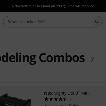
kostenfreier Versand ab 29 €
Reparaturservice
Such
deling Combos
7
Nux
Mighty Lite BT MKII
61
Leistung: 3 Watt