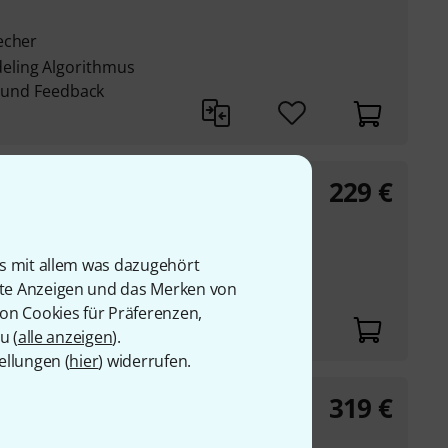
echer
eling Algorithmus
hl und Feedback
229
€
stellbar
is mit allem was dazugehört
 (4 Ohm)
rte Anzeigen und das Merken von
von Cookies für Präferenzen,
u (
alle anzeigen
).
ellungen (
hier
) widerrufen.
319
€
uetooth / drahtlosem