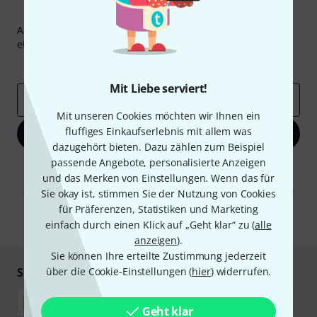
Thomann Newsletter
Abonniere den Thomann Newsletter und gewinne mit
etwas Glück einen von
50 Gutscheinen
über jeweils
50€
!
Inspirierende Beiträge
Deals
Thomann Insights
Mit Liebe serviert!
E-Mail-Adresse
*
Mit unseren Cookies möchten wir Ihnen ein
fluffiges Einkaufserlebnis mit allem was
Jetzt anmelden
dazugehört bieten. Dazu zählen zum Beispiel
passende Angebote, personalisierte Anzeigen
Mit Klick auf „Jetzt anmelden“ stimmen Sie dem Erhalt von E-Mail-
und das Merken von Einstellungen. Wenn das für
Werbung und einer Messung des E-Mail-Nutzungsverhaltens zu. Die
Abmeldung ist jederzeit möglich. Weitere Informationen finden Sie in
Sie okay ist, stimmen Sie der Nutzung von Cookies
unseren
Datenschutzhinweisen
.
für Präferenzen, Statistiken und Marketing
einfach durch einen Klick auf „Geht klar“ zu (
* Pflichtfeld
alle
anzeigen
).
Sie können Ihre erteilte Zustimmung jederzeit
Sicher einkaufen & bezahlen
über die Cookie-Einstellungen (
hier
) widerrufen.
Geht klar