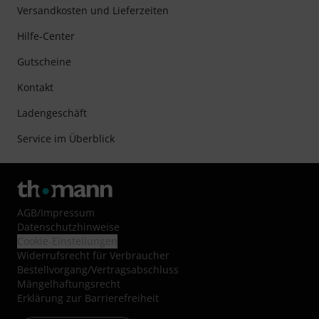
Versandkosten und Lieferzeiten
Hilfe-Center
Gutscheine
Kontakt
Ladengeschäft
Service im Überblick
AGB
/
Impressum
Datenschutzhinweise
Cookie-Einstellungen
Widerrufsrecht für Verbraucher
Bestellvorgang/Vertragsabschluss
Mängelhaftungsrecht
Erklärung zur Barrierefreiheit