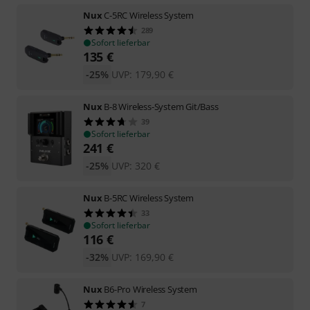
Nux
C-5RC Wireless System
289
Sofort lieferbar
135
€
-25%
UVP:
179,90
€
Nux
B-8 Wireless-System Git/Bass
39
Sofort lieferbar
241
€
-25%
UVP:
320
€
Nux
B-5RC Wireless System
33
Sofort lieferbar
116
€
-32%
UVP:
169,90
€
Nux
B6-Pro Wireless System
7