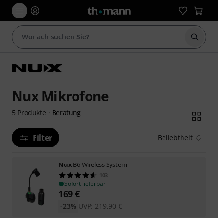
Suche 
Nux Mikrofone
Beratung
5
Produkte
·
Filter
Beliebtheit
Nux
B6 Wireless System
103
Sofort lieferbar
169
€
-23%
UVP:
219,90
€