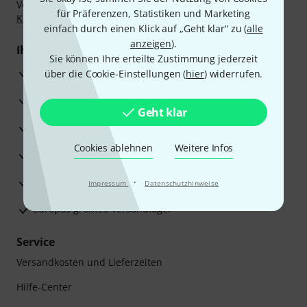
Vorkasse, PayPal, Amazon Pay,
Klarna Sofort bezahlen
,
für Präferenzen, Statistiken und Marketing
Klarna Ratenzahlung
oder Kreditkarte.
einfach durch einen Klick auf „Geht klar“ zu (
alle
anzeigen
).
Ihre Vorteile
Sie können Ihre erteilte Zustimmung jederzeit
3 Jahre Thomann Garantie
über die Cookie-Einstellungen (
hier
) widerrufen.
30 Tage Money-Back-Garantie
Geht klar
Reparaturservice
Cookies ablehnen
Weitere Infos
Beratung durch Fachexperten
Zufriedenheitsgarantie
·
Impressum
Datenschutzhinweise
Europas größtes Versandlager
Service
Versandkosten und Lieferzeiten
Hilfe-Center