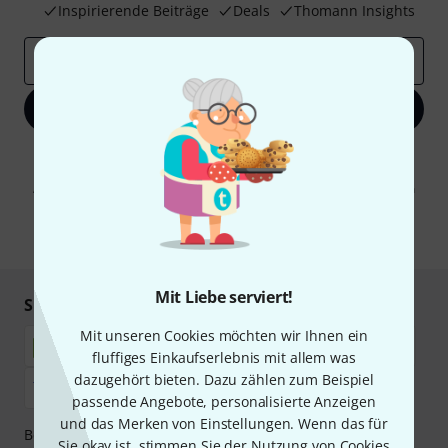
Inspirierende Beiträge
Deals
Thomann Insights
E-Mail-Adresse
*
Jetzt anmelden
Mit Klick auf „Jetzt anmelden“ stimmen Sie dem Erhalt von E-Mail-
Werbung und einer Messung des E-Mail-Nutzungsverhaltens zu. Die
Abmeldung ist jederzeit möglich. Weitere Informationen finden Sie in
unseren
Datenschutzhinweisen
.
* Pflichtfeld
Mit Liebe serviert!
Sicher einkaufen & bezahlen
Mit unseren Cookies möchten wir Ihnen ein
fluffiges Einkaufserlebnis mit allem was
dazugehört bieten. Dazu zählen zum Beispiel
passende Angebote, personalisierte Anzeigen
und das Merken von Einstellungen. Wenn das für
Bezahlen Sie vertraulich und sicher per Nachnahme,
Sie okay ist, stimmen Sie der Nutzung von Cookies