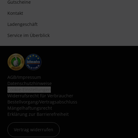
Gutscheine
Kontakt
Ladengeschäft
Service im Überblick
AGB
/
Impressum
Datenschutzhinweise
Cookie-Einstellungen
Widerrufsrecht für Verbraucher
Bestellvorgang/Vertragsabschluss
Mängelhaftungsrecht
Erklärung zur Barrierefreiheit
Vertrag widerrufen