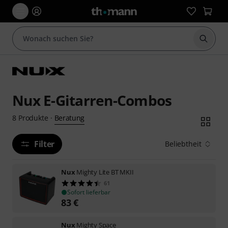
Suche 
Nux E-Gitarren-Combos
Beratung
8
Produkte
·
Filter
Beliebtheit
Nux
Mighty Lite BT MKII
61
Sofort lieferbar
83
€
Nux
Mighty Space