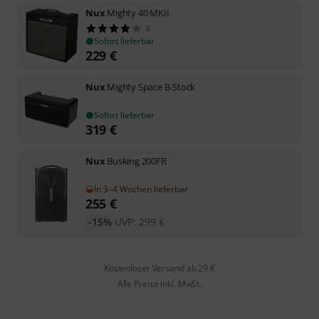
Nux
Mighty 40 MKII
3
Sofort lieferbar
229
€
Nux
Mighty Space B-Stock
Sofort lieferbar
319
€
Nux
Busking 200FR
In 3–4 Wochen lieferbar
255
€
-15%
UVP:
299
€
Kostenloser Versand ab 29 €
Alle Preise inkl. MwSt.