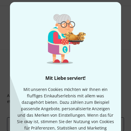
Gefällt Ihnen, was Sie sehen?
Teilen
Hilfe & Feedback
Mit Liebe serviert!
Thomann Newsletter
Mit unseren Cookies möchten wir Ihnen ein
Abonniere den Thomann Newsletter und gewinne mit
fluffiges Einkaufserlebnis mit allem was
etwas Glück einen von
50 Gutscheinen
über jeweils
50€
!
dazugehört bieten. Dazu zählen zum Beispiel
passende Angebote, personalisierte Anzeigen
Inspirierende Beiträge
Deals
Thomann Insights
und das Merken von Einstellungen. Wenn das für
Sie okay ist, stimmen Sie der Nutzung von Cookies
E-Mail-Adresse
*
für Präferenzen, Statistiken und Marketing