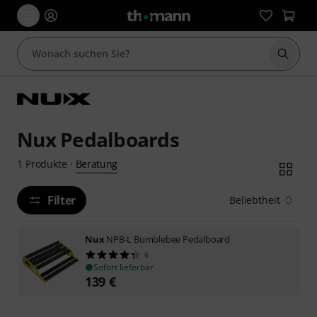
Suche 
Nux Pedalboards
Beratung
1
Produkte
·
Filter
Beliebtheit
Nux
NPB-L Bumblebee Pedalboard
6
Sofort lieferbar
139
€