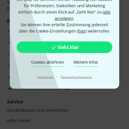
Vorkasse, PayPal, Amazon Pay,
Klarna Sofort bezahlen
,
für Präferenzen, Statistiken und Marketing
Klarna Ratenzahlung
oder Kreditkarte.
einfach durch einen Klick auf „Geht klar“ zu (
alle
anzeigen
).
Ihre Vorteile
Sie können Ihre erteilte Zustimmung jederzeit
3 Jahre Thomann Garantie
über die Cookie-Einstellungen (
hier
) widerrufen.
30 Tage Money-Back-Garantie
Geht klar
Reparaturservice
Cookies ablehnen
Weitere Infos
Beratung durch Fachexperten
Zufriedenheitsgarantie
·
Impressum
Datenschutzhinweise
Europas größtes Versandlager
Service
Versandkosten und Lieferzeiten
Hilfe-Center