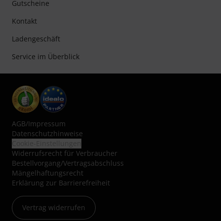
Gutscheine
Kontakt
Ladengeschäft
Service im Überblick
AGB
/
Impressum
Datenschutzhinweise
Cookie-Einstellungen
Widerrufsrecht für Verbraucher
Bestellvorgang/Vertragsabschluss
Mängelhaftungsrecht
Erklärung zur Barrierefreiheit
Vertrag widerrufen