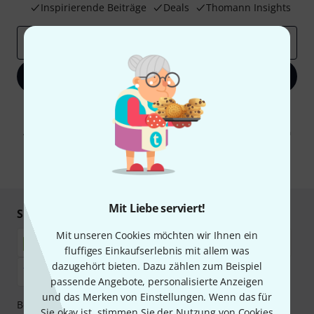
Inspirierende Beiträge
Deals
Thomann Insights
E-Mail-Adresse
*
Jetzt anmelden
Mit Klick auf „Jetzt anmelden“ stimmen Sie dem Erhalt von E-Mail-
Werbung und einer Messung des E-Mail-Nutzungsverhaltens zu. Die
Abmeldung ist jederzeit möglich. Weitere Informationen finden Sie in
unseren
Datenschutzhinweisen
.
* Pflichtfeld
Mit Liebe serviert!
Sicher einkaufen & bezahlen
Mit unseren Cookies möchten wir Ihnen ein
fluffiges Einkaufserlebnis mit allem was
dazugehört bieten. Dazu zählen zum Beispiel
passende Angebote, personalisierte Anzeigen
und das Merken von Einstellungen. Wenn das für
Bezahlen Sie vertraulich und sicher per Nachnahme,
Sie okay ist, stimmen Sie der Nutzung von Cookies