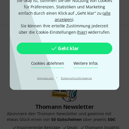
Sie okay ist, stimmen Sie der Nutzung von Cookies
Alle Preise inkl. MwSt.
für Präferenzen, Statistiken und Marketing
einfach durch einen Klick auf „Geht klar“ zu (
alle
anzeigen
).
Sie können Ihre erteilte Zustimmung jederzeit
über die Cookie-Einstellungen (
hier
) widerrufen.
Gefällt Ihnen, was Sie sehen?
Geht klar
Teilen
Hilfe & Feedback
Cookies ablehnen
Weitere Infos
·
Impressum
Datenschutzhinweise
Thomann Newsletter
Abonniere den Thomann Newsletter und gewinne mit
etwas Glück einen von
50 Gutscheinen
über jeweils
50€
!
Inspirierende Beiträge
Deals
Thomann Insights