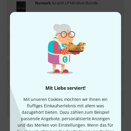
Numark
Scratch LP140 Silver Bundle
Sofort lieferbar
1.298
€
Numark
Mixtrack Go Bundle
Sofort lieferbar
99
€
Numark
Mixstream Pro+ EVA Bundle
Sofort lieferbar
699
€
Mit Liebe serviert!
Numark
DJ2Go 2 Touch B-Stock
Mit unseren Cookies möchten wir Ihnen ein
fluffiges Einkaufserlebnis mit allem was
Sofort lieferbar
59
€
dazugehört bieten. Dazu zählen zum Beispiel
passende Angebote, personalisierte Anzeigen
und das Merken von Einstellungen. Wenn das für
Kostenloser Versand ab 29 €