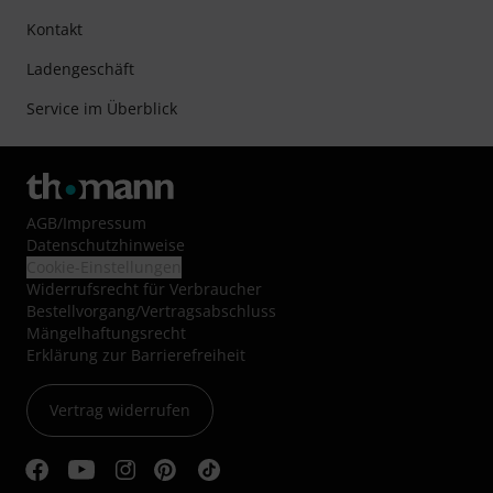
Kontakt
Ladengeschäft
Service im Überblick
AGB
/
Impressum
Datenschutzhinweise
Cookie-Einstellungen
Widerrufsrecht für Verbraucher
Bestellvorgang/Vertragsabschluss
Mängelhaftungsrecht
Erklärung zur Barrierefreiheit
Vertrag widerrufen