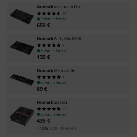
Numark
Mixstream Pro+
44
Sofort lieferbar
659
€
Numark
Party Mix MKIII
2
Sofort lieferbar
139
€
Numark
Mixtrack Go
1
Sofort lieferbar
89
€
Numark
Scratch
57
Sofort lieferbar
435
€
-13%
UVP:
499,99
€