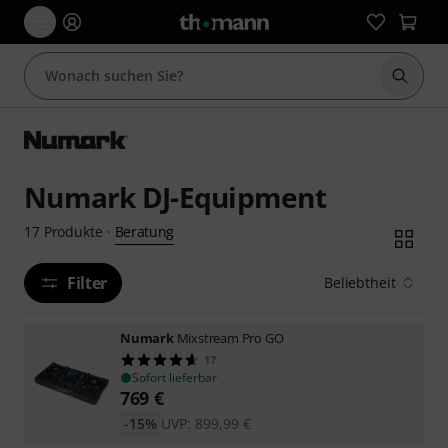
Suche 
Numark DJ-Equipment
Beratung
17
Produkte
·
Filter
Beliebtheit
Numark
Mixstream Pro GO
17
Sofort lieferbar
769
€
-15%
UVP:
899,99
€