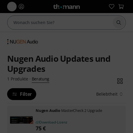
Suche 
Nugen Audio Updates und
Upgrades
Beratung
1
Produkte
·
Filter
Beliebtheit
Nugen Audio
MasterCheck 2 Upgrade
Download-Lizenz
75
€