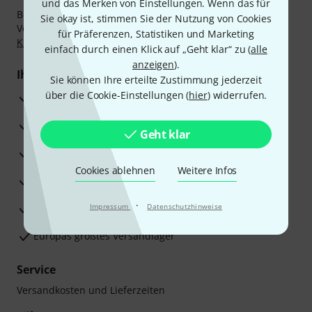
und das Merken von Einstellungen. Wenn das für
Bezahlen Sie vertraulich und sicher per Nachnahme,
Sie okay ist, stimmen Sie der Nutzung von Cookies
Vorkasse, PayPal, Amazon Pay,
Klarna Sofort bezahlen
,
für Präferenzen, Statistiken und Marketing
Klarna Ratenzahlung
oder Kreditkarte.
einfach durch einen Klick auf „Geht klar“ zu (
alle
anzeigen
).
Ihre Vorteile
Sie können Ihre erteilte Zustimmung jederzeit
über die Cookie-Einstellungen (
hier
) widerrufen.
3 Jahre Thomann Garantie
30 Tage Money-Back-Garantie
Geht klar
Reparaturservice
Cookies ablehnen
Weitere Infos
Beratung durch Fachexperten
·
Zufriedenheitsgarantie
Impressum
Datenschutzhinweise
Europas größtes Versandlager
Service
Versandkosten und Lieferzeiten