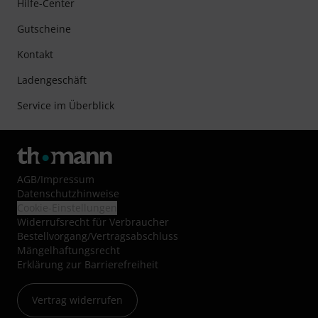
Hilfe-Center
Gutscheine
Kontakt
Ladengeschäft
Service im Überblick
AGB
/
Impressum
Datenschutzhinweise
Cookie-Einstellungen
Widerrufsrecht für Verbraucher
Bestellvorgang/Vertragsabschluss
Mängelhaftungsrecht
Erklärung zur Barrierefreiheit
Vertrag widerrufen