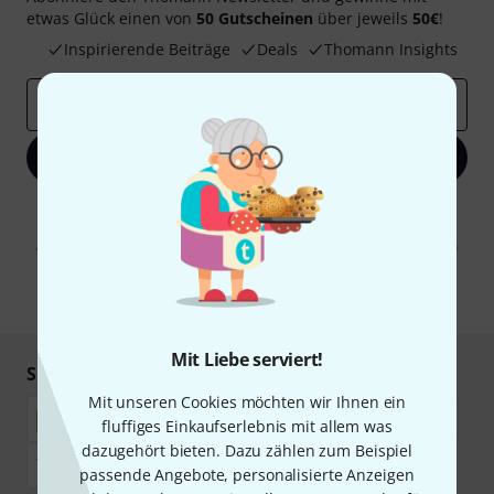
etwas Glück einen von
50 Gutscheinen
über jeweils
50€
!
Inspirierende Beiträge
Deals
Thomann Insights
E-Mail-Adresse
*
Jetzt anmelden
Mit Klick auf „Jetzt anmelden“ stimmen Sie dem Erhalt von E-Mail-
Werbung und einer Messung des E-Mail-Nutzungsverhaltens zu. Die
Abmeldung ist jederzeit möglich. Weitere Informationen finden Sie in
unseren
Datenschutzhinweisen
.
* Pflichtfeld
Mit Liebe serviert!
Sicher einkaufen & bezahlen
Mit unseren Cookies möchten wir Ihnen ein
fluffiges Einkaufserlebnis mit allem was
dazugehört bieten. Dazu zählen zum Beispiel
passende Angebote, personalisierte Anzeigen