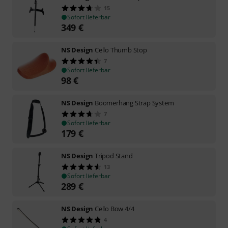
15
Sofort lieferbar
349
€
NS Design
Cello Thumb Stop
7
Sofort lieferbar
98
€
NS Design
Boomerhang Strap System
7
Sofort lieferbar
179
€
NS Design
Tripod Stand
13
Sofort lieferbar
289
€
NS Design
Cello Bow 4/4
4