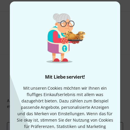
Gefällt Ihnen, was Sie sehen?
Teilen
Hilfe & Feedback
Mit Liebe serviert!
Mit unseren Cookies möchten wir Ihnen ein
Thomann Newsletter
fluffiges Einkaufserlebnis mit allem was
Abonniere den Thomann Newsletter und gewinne mit
dazugehört bieten. Dazu zählen zum Beispiel
etwas Glück einen von
50 Gutscheinen
über jeweils
50€
!
passende Angebote, personalisierte Anzeigen
und das Merken von Einstellungen. Wenn das für
Inspirierende Beiträge
Deals
Thomann Insights
Sie okay ist, stimmen Sie der Nutzung von Cookies
für Präferenzen, Statistiken und Marketing
E-Mail-Adresse
*