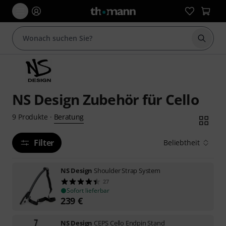
Suche 
NS Design Zubehör für Cello
Beratung
9
Produkte
·
Filter
Beliebtheit
NS Design
Shoulder Strap System
27
Sofort lieferbar
239
€
NS Design
CEPS Cello Endpin Stand