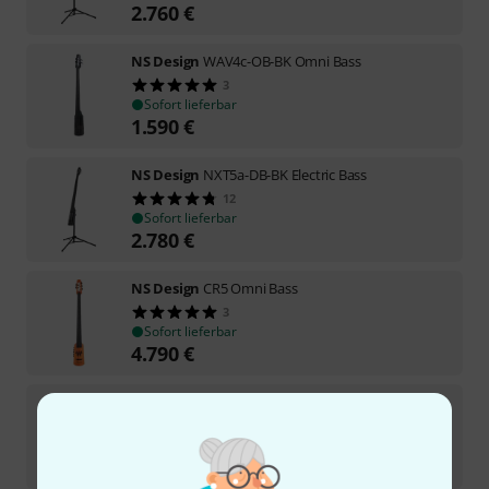
2.760
€
NS Design
WAV4c-OB-BK Omni Bass
3
Sofort lieferbar
1.590
€
NS Design
NXT5a-DB-BK Electric Bass
12
Sofort lieferbar
2.780
€
NS Design
CR5 Omni Bass
3
Sofort lieferbar
4.790
€
NS Design
WAV5c Bass Brilliant White
1
Sofort lieferbar
2.049
€