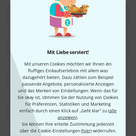
NS Design
CR4M-DB Amber Bass
1
Sofort lieferbar
5.290
€
NS Design
CR4 Bass
1
Sofort lieferbar
Mit Liebe serviert!
4.890
€
Mit unseren Cookies möchten wir Ihnen ein
NS Design
CR5 Upright Bass Amber
fluffiges Einkaufserlebnis mit allem was
dazugehört bieten. Dazu zählen zum Beispiel
Sofort lieferbar
passende Angebote, personalisierte Anzeigen
5.190
€
und das Merken von Einstellungen. Wenn das für
Sie okay ist, stimmen Sie der Nutzung von Cookies
NS Design
CR4M Bass Lefthand
für Präferenzen, Statistiken und Marketing
einfach durch einen Klick auf „Geht klar“ zu (
alle
Sofort lieferbar
anzeigen
).
3.990
€
Sie können Ihre erteilte Zustimmung jederzeit
über die Cookie-Einstellungen (
hier
) widerrufen.
NS Design
NXT4a-DB-BK Electric Bass