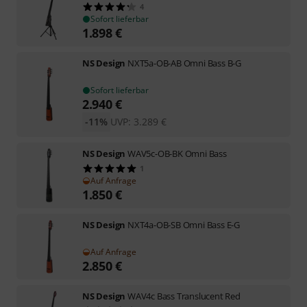
4
Sofort lieferbar
1.898
€
NS Design
NXT5a-OB-AB Omni Bass B-G
Sofort lieferbar
2.940
€
-11%
UVP:
3.289
€
NS Design
WAV5c-OB-BK Omni Bass
1
Auf Anfrage
1.850
€
NS Design
NXT4a-OB-SB Omni Bass E-G
Auf Anfrage
2.850
€
NS Design
WAV4c Bass Translucent Red