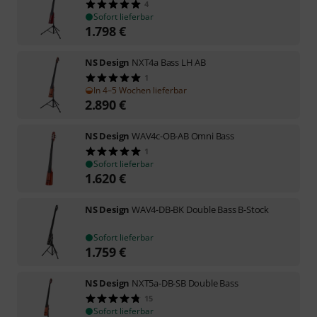
4
Sofort lieferbar
1.798
€
NS Design
NXT4a Bass LH AB
1
In 4–5 Wochen lieferbar
2.890
€
NS Design
WAV4c-OB-AB Omni Bass
1
Sofort lieferbar
1.620
€
NS Design
WAV4-DB-BK Double Bass B-Stock
Sofort lieferbar
1.759
€
NS Design
NXT5a-DB-SB Double Bass
15
Sofort lieferbar