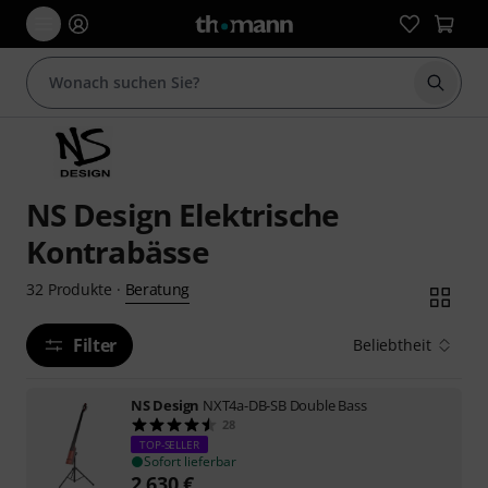
Suche 
NS Design Elektrische
Kontrabässe
Beratung
32
Produkte
·
Filter
Beliebtheit
NS Design
NXT4a-DB-SB Double Bass
28
TOP-SELLER
Sofort lieferbar
2.630
€