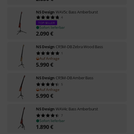
NS Design
WAV5c Bass Amberburst
4
TOP-SELLER
Sofort lieferbar
2.090
€
NS Design
CR5M-DB Zebra Wood Bass
1
Auf Anfrage
5.990
€
NS Design
CR5M-DB Amber Bass
5
Auf Anfrage
5.990
€
NS Design
WAV4c Bass Amberburst
7
Sofort lieferbar
1.890
€