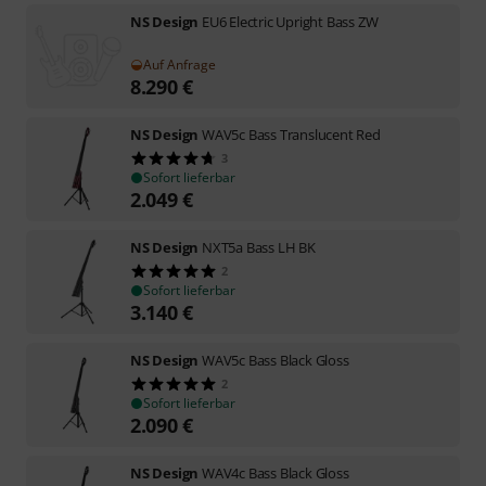
NS Design
EU6 Electric Upright Bass ZW
Auf Anfrage
8.290
€
NS Design
WAV5c Bass Translucent Red
3
Sofort lieferbar
2.049
€
NS Design
NXT5a Bass LH BK
2
Sofort lieferbar
3.140
€
NS Design
WAV5c Bass Black Gloss
2
Sofort lieferbar
2.090
€
NS Design
WAV4c Bass Black Gloss