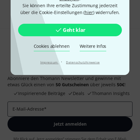
Sie können Ihre erteilte Zustimmung jederzeit
Teilen
Hilfe & Feedback
über die Cookie-Einstellungen (
hier
) widerrufen.
Geht klar
Cookies ablehnen
Weitere Infos
·
Impressum
Datenschutzhinweise
Thomann Newsletter
Abonniere den Thomann Newsletter und gewinne mit
etwas Glück einen von
50 Gutscheinen
über jeweils
50€
!
Inspirierende Beiträge
Deals
Thomann Insights
E-Mail-Adresse
*
Jetzt anmelden
Mit Klick auf „Jetzt anmelden“ stimmen Sie dem Erhalt von E-Mail-