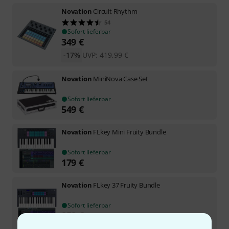
Novation
Circuit Rhythm
54
Sofort lieferbar
349
€
-17%
UVP:
419,99
€
Novation
MiniNova Case Set
Sofort lieferbar
549
€
Novation
FLkey Mini Fruity Bundle
Sofort lieferbar
179
€
Novation
FLkey 37 Fruity Bundle
Sofort lieferbar
252
€
-23%
UVP:
328,99
€