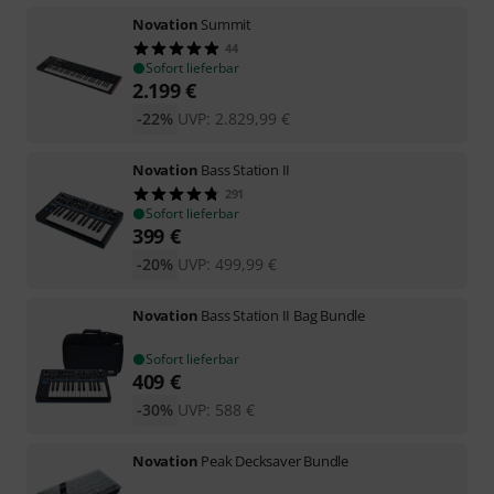
Novation
Summit
44
Sofort lieferbar
2.199
€
-22%
UVP:
2.829,99
€
Novation
Bass Station II
291
Sofort lieferbar
399
€
-20%
UVP:
499,99
€
Novation
Bass Station II Bag Bundle
Sofort lieferbar
409
€
-30%
UVP:
588
€
Novation
Peak Decksaver Bundle