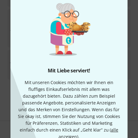
Novation
Peak Stand
12
In ca. einer Woche lieferbar
99
€
-17%
UVP:
119,99
€
Novation
Summit B-Stock
Produkt ist ausverkauft
Mit Liebe serviert!
2.035
€
Mit unseren Cookies möchten wir Ihnen ein
fluffiges Einkaufserlebnis mit allem was
Kostenloser Versand ab 29 €
dazugehört bieten. Dazu zählen zum Beispiel
Alle Preise inkl. MwSt.
passende Angebote, personalisierte Anzeigen
und das Merken von Einstellungen. Wenn das für
Sie okay ist, stimmen Sie der Nutzung von Cookies
für Präferenzen, Statistiken und Marketing
einfach durch einen Klick auf „Geht klar“ zu (
alle
Gefällt Ihnen, was Sie sehen?
anzeigen
).