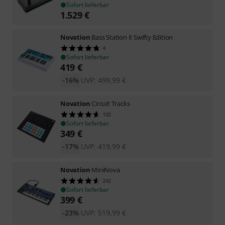
Sofort lieferbar
1.529
€
Novation
Bass Station II Swifty Edition
4
Sofort lieferbar
419
€
-16%
UVP:
499,99
€
Novation
Circuit Tracks
102
Sofort lieferbar
349
€
-17%
UVP:
419,99
€
Novation
MiniNova
242
Sofort lieferbar
399
€
-23%
UVP:
519,99
€