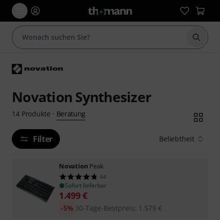
Suche 
Novation Synthesizer
Beratung
14
Produkte
·
Filter
Beliebtheit
Novation
Peak
64
Sofort lieferbar
1.499
€
-5%
30-Tage-Bestpreis
:
1.579
€