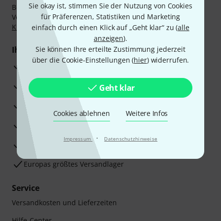
Sie okay ist, stimmen Sie der Nutzung von Cookies
Bezahlen Sie vertraulich und sicher per Nachnahme,
für Präferenzen, Statistiken und Marketing
Vorkasse, PayPal, Amazon Pay,
Klarna Sofort bezahlen
,
Klarna Ratenzahlung
oder Kreditkarte.
einfach durch einen Klick auf „Geht klar“ zu (
alle
anzeigen
).
Ihre Vorteile
Sie können Ihre erteilte Zustimmung jederzeit
über die Cookie-Einstellungen (
hier
) widerrufen.
3 Jahre Thomann Garantie
30 Tage Money-Back-Garantie
Geht klar
Reparaturservice
Cookies ablehnen
Weitere Infos
Beratung durch Fachexperten
·
Impressum
Datenschutzhinweise
Zufriedenheitsgarantie
Europas größtes Versandlager
Service
Versandkosten und Lieferzeiten
Hilfe-Center