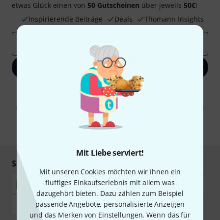
etwas Glück einen von
50 Gutscheinen
über jeweils
50€
!
Inspirierende Beiträge
Deals
Thomann Insights
E-Mail-Adresse
*
Jetzt anmelden
Mit Klick auf „Jetzt anmelden“ stimmen Sie dem Erhalt von E-Mail-
Werbung und einer Messung des E-Mail-Nutzungsverhaltens zu. Die
Abmeldung ist jederzeit möglich. Weitere Informationen finden Sie in
unseren
Datenschutzhinweisen
.
* Pflichtfeld
Mit Liebe serviert!
Sicher einkaufen & bezahlen
Mit unseren Cookies möchten wir Ihnen ein
fluffiges Einkaufserlebnis mit allem was
dazugehört bieten. Dazu zählen zum Beispiel
passende Angebote, personalisierte Anzeigen
und das Merken von Einstellungen. Wenn das für