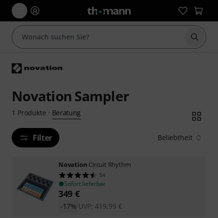
Suche 
Novation Sampler
Beratung
1
Produkte
·
Filter
Beliebtheit
Novation
Circuit Rhythm
54
Sofort lieferbar
349
€
-17%
UVP:
419,99
€