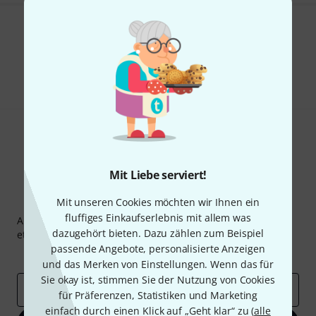
Gefällt Ihnen, was Sie sehen?
Teilen
Hilfe & Feedback
Mit Liebe serviert!
Thomann Newsletter
Mit unseren Cookies möchten wir Ihnen ein
fluffiges Einkaufserlebnis mit allem was
Abonniere den Thomann Newsletter und gewinne mit
dazugehört bieten. Dazu zählen zum Beispiel
etwas Glück einen von
50 Gutscheinen
über jeweils
50€
!
passende Angebote, personalisierte Anzeigen
Inspirierende Beiträge
Deals
Thomann Insights
und das Merken von Einstellungen. Wenn das für
Sie okay ist, stimmen Sie der Nutzung von Cookies
E-Mail-Adresse
*
für Präferenzen, Statistiken und Marketing
einfach durch einen Klick auf „Geht klar“ zu (
alle