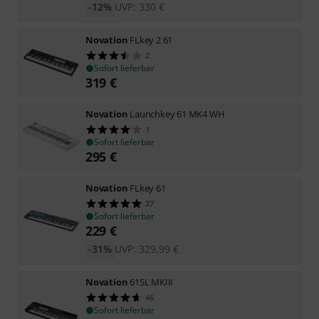
-12%
UVP:
330
€
Novation
FLkey 2 61
2
Sofort lieferbar
319
€
Novation
Launchkey 61 MK4 WH
1
Sofort lieferbar
295
€
Novation
FLkey 61
27
Sofort lieferbar
229
€
-31%
UVP:
329,99
€
Novation
61SL MKIII
46
Sofort lieferbar