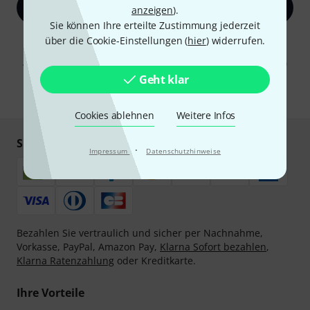
Jetzt anmelden
anzeigen
).
Sie können Ihre erteilte Zustimmung jederzeit
über die Cookie-Einstellungen (
hier
) widerrufen.
Mit Klick auf „Jetzt anmelden“ stimmen Sie dem Erhalt von E-Mail-
Werbung und einer Messung des E-Mail-Nutzungsverhaltens zu. Die
Abmeldung ist jederzeit möglich. Weitere Informationen finden Sie in
unseren
Datenschutzhinweisen
.
Geht klar
* Pflichtfeld
Cookies ablehnen
Weitere Infos
Sicher einkaufen & bezahlen
·
Impressum
Datenschutzhinweise
Bezahlen Sie vertraulich und sicher per Nachnahme,
Vorkasse, PayPal, Amazon Pay,
Klarna Sofort bezahlen
,
Klarna Ratenzahlung
oder Kreditkarte.
Ihre Vorteile