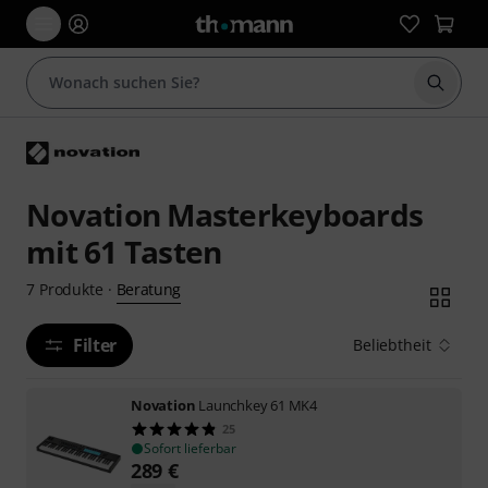
Suche 
Novation Masterkeyboards
mit 61 Tasten
Beratung
7
Produkte
·
Filter
Beliebtheit
Novation
Launchkey 61 MK4
25
Sofort lieferbar
289
€