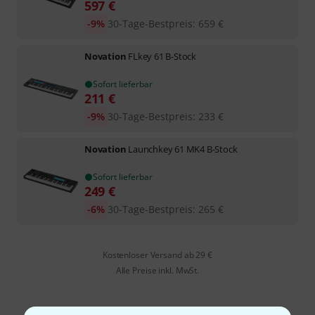
597
€
-9%
30-Tage-Bestpreis
:
659
€
Novation
FLkey 61 B-Stock
Sofort lieferbar
211
€
-9%
30-Tage-Bestpreis
:
233
€
Novation
Launchkey 61 MK4 B-Stock
Sofort lieferbar
249
€
-6%
30-Tage-Bestpreis
:
265
€
Kostenloser Versand ab 29 €
Alle Preise inkl. MwSt.