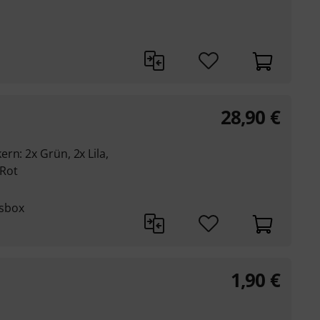
28,90
€
rn: 2x Grün, 2x Lila,
 Rot
gsbox
1,90
€