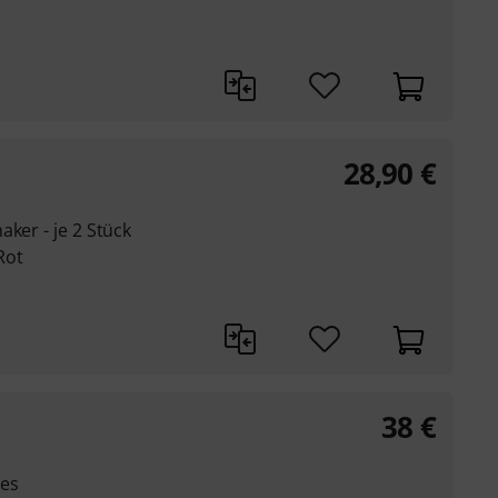
28,90
€
ker - je 2 Stück
Rot
38
€
ves