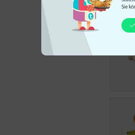
Sie kö