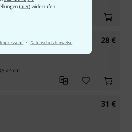
ellungen (
hier
) widerrufen.
28
€
·
Impressum
Datenschutzhinweise
8,5 x 4 cm
31
€