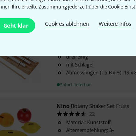
nnen Ihre erteilte Zustimmung jederzeit über die Cookie-Einst
inkl. Aufbewahrungsbox
Sofort lieferbar
Cookies ablehnen
Weitere Infos
Geht klar
Nino
Nino 580 Energy Chimes
34
dreireihig
mit Schlägel
Abmessungen (L x B x H): 19 x 
Sofort lieferbar
Nino
Botany Shaker Set Fruits
22
Material: Kunststoff
Altersempfehlung: 3+