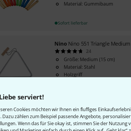
Material: Gummibaum
Sofort lieferbar
Nino
Nino 551 Triangle Medium
24
Größe: Medium (15 cm)
Material: Stahl
Holzgriff
Sofort lieferbar
Liebe serviert!
Nino
ABS Maracas Set
seren Cookies möchten wir Ihnen ein fluffiges Einkaufserlebn
Set beinhaltet 6 einzelne Marac
n. Dazu zählen zum Beispiel passende Angebote, personalisie
2 x Rot)
llungen. Wenn das für Sie okay ist, stimmen Sie der Nutzung 
Material: Kunststoff ABS
tiken und Marketing einfach durch einen Klick auf „Geht klar“ z