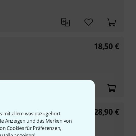
18,50
€
28,90
€
is mit allem was dazugehört
as (2 x Grün, 2 x Blau,
rte Anzeigen und das Merken von
von Cookies für Präferenzen,
u (
alle anzeigen
).