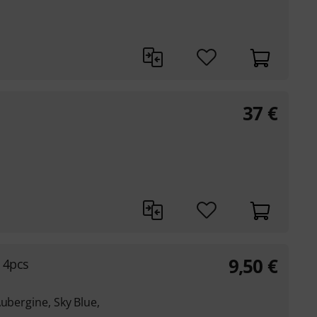
37
€
9,50
€
 4pcs
Aubergine, Sky Blue,