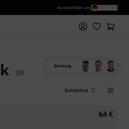
Kontakt
Über uns
DE / €
e mit Suchwort {searchTerm} starten
rk
Beratung
30
Beliebtheit
64
€