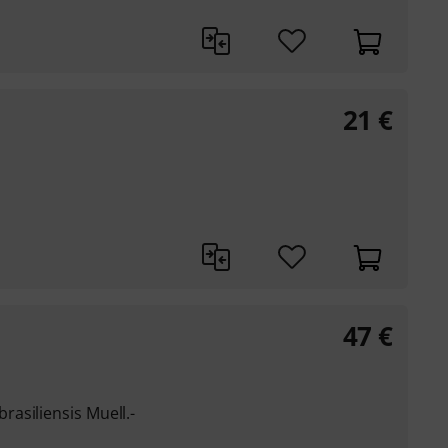
21
€
47
€
asiliensis Muell.-