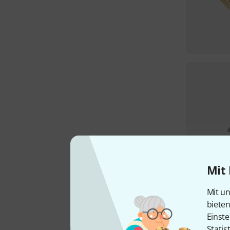
Mit 
Mit un
biete
Einste
Statis