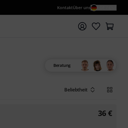
Kontakt
Über uns
DE / €
e mit Suchwort {searchTerm} starten
Beratung
Beliebtheit
36
€