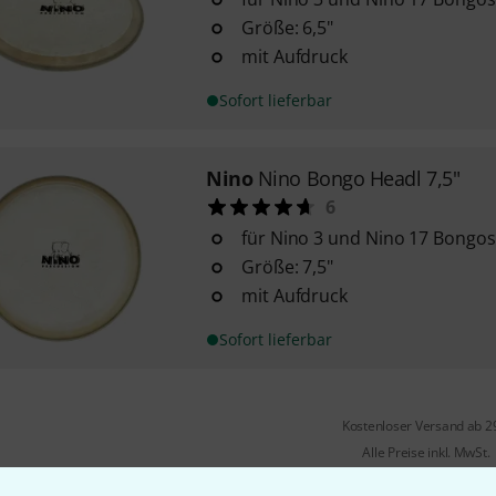
Größe: 6,5"
mit Aufdruck
Sofort lieferbar
Nino
Nino Bongo Headl 7,5"
6
für Nino 3 und Nino 17 Bongos
Größe: 7,5"
mit Aufdruck
Sofort lieferbar
Kostenloser Versand ab 2
Alle Preise inkl. MwSt.