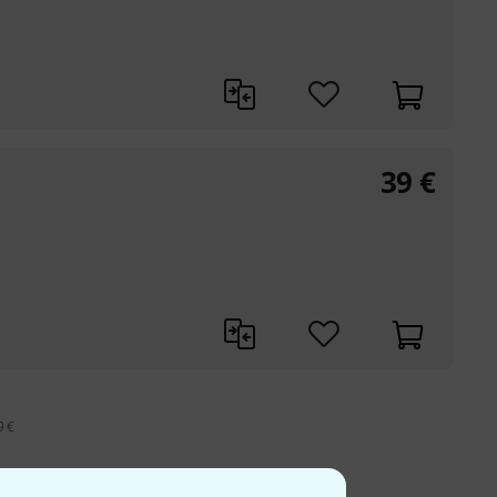
39
€
9 €