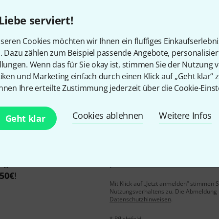
Liebe serviert!
seren Cookies möchten wir Ihnen ein fluffiges Einkaufserlebn
Gefällt Ihnen, was Sie sehen?
n. Dazu zählen zum Beispiel passende Angebote, personalisie
llungen. Wenn das für Sie okay ist, stimmen Sie der Nutzung 
Teilen
Hilfe & Feedback
tiken und Marketing einfach durch einen Klick auf „Geht klar“ z
nnen Ihre erteilte Zustimmung jederzeit über die Cookie-Einst
Cookies ablehnen
Weitere Infos
Geht klar
E-Mail-Adresse
*
 gewinne mit etwas Glück
50€
!
Mit Klick auf „Jetzt anmelden“ stimmen
Nutzungsverhaltens zu. Die Abmeldung is
Datenschutzhinweisen
.
* Pflichtfeld