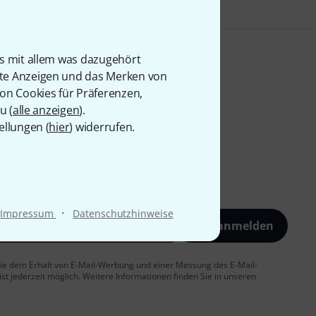
is mit allem was dazugehört
rte Anzeigen und das Merken von
von Cookies für Präferenzen,
u (
alle anzeigen
).
ellungen (
hier
) widerrufen.
·
Impressum
Datenschutzhinweise
Jetzt anmelden
 Sie dem Erhalt von E-Mail-Werbung und einer Messung des E-Mail-
t jederzeit möglich. Weitere Informationen finden Sie in unseren