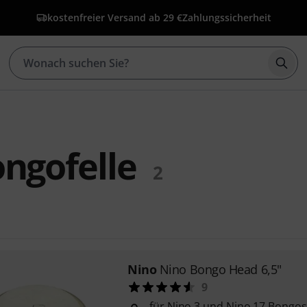
kostenfreier Versand ab 29 €
Zahlungssicherheit
Such
ngofelle
2
Nino
Nino Bongo Head 6,5"
9
für Nino 3 und Nino 17 Bongos