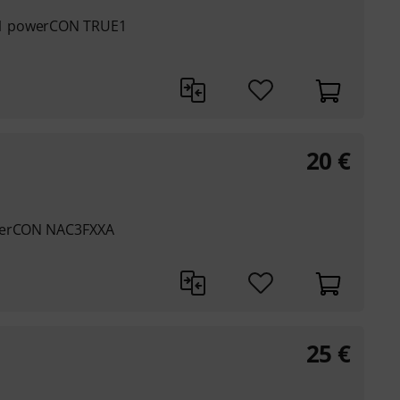
 1 powerCON TRUE1
20
€
owerCON NAC3FXXA
25
€