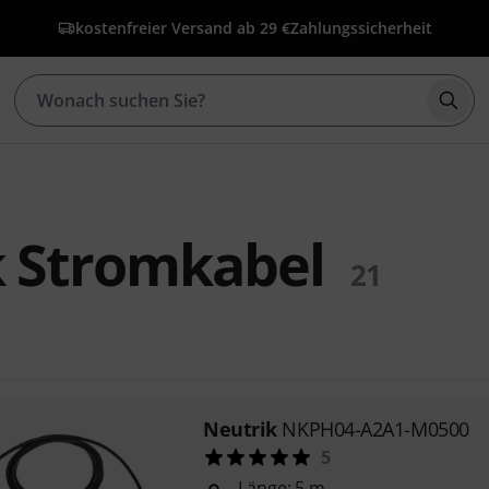
kostenfreier Versand ab 29 €
Zahlungssicherheit
Such
k Stromkabel
21
Neutrik
NKPH04-A2A1-M0500
5
Länge: 5 m