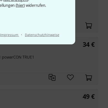
ellungen (
hier
) widerrufen.
erCON NAC3FXXXB
.5
·
Impressum
Datenschutzhinweise
34
€
 1 powerCON TRUE1
49
€