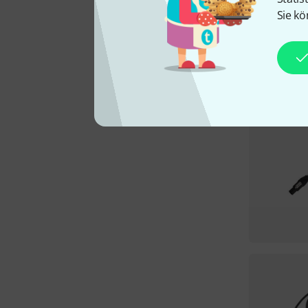
Sie kö