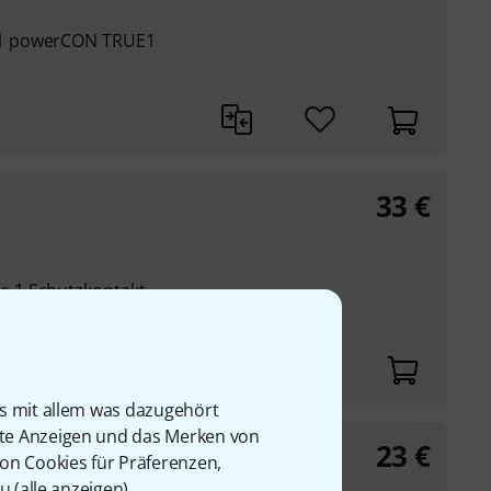
 1 powerCON TRUE1
33
€
 1 Schutzkontakt
is mit allem was dazugehört
rte Anzeigen und das Merken von
23
€
von Cookies für Präferenzen,
u (
alle anzeigen
).