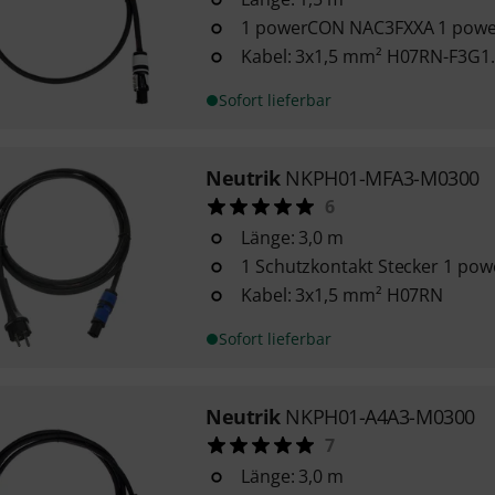
1 powerCON NAC3FXXA 1 pow
Kabel: 3x1,5 mm² H07RN-F3G1
Sofort lieferbar
Neutrik
NKPH01-MFA3-M0300
6
Länge: 3,0 m
1 Schutzkontakt Stecker 1 p
Kabel: 3x1,5 mm² H07RN
Sofort lieferbar
Neutrik
NKPH01-A4A3-M0300
7
Länge: 3,0 m