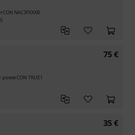
erCON NAC3FXXXB
.5
75
€
 1 powerCON TRUE1
35
€