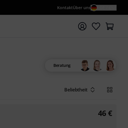
Kontakt
Über uns
DE / €
e mit Suchwort {searchTerm} starten
Beratung
Beliebtheit
46
€