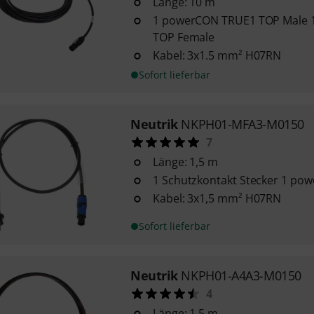
Länge: 10 m
1 powerCON TRUE1 TOP Male
TOP Female
Kabel: 3x1.5 mm² H07RN
Sofort lieferbar
Neutrik
NKPH01-MFA3-M0150
7
Länge: 1,5 m
1 Schutzkontakt Stecker 1 p
Kabel: 3x1,5 mm² H07RN
Sofort lieferbar
Neutrik
NKPH01-A4A3-M0150
4
Länge: 1,5 m