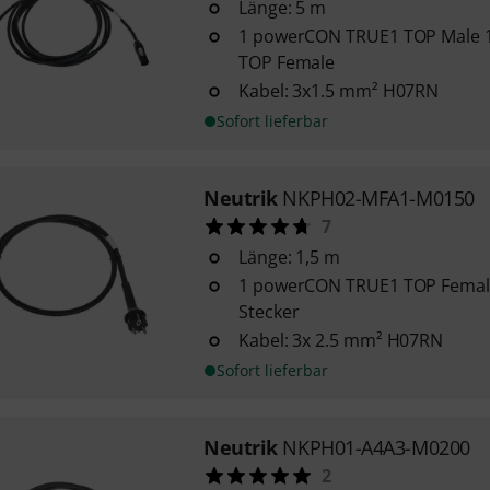
Länge: 5 m
1 powerCON TRUE1 TOP Male
TOP Female
Kabel: 3x1.5 mm² H07RN
Sofort lieferbar
Neutrik
NKPH02-MFA1-M0150
7
Länge: 1,5 m
1 powerCON TRUE1 TOP Female
Stecker
Kabel: 3x 2.5 mm² H07RN
Sofort lieferbar
Neutrik
NKPH01-A4A3-M0200
2