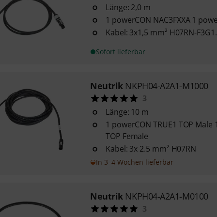
Länge: 2,0 m
1 powerCON NAC3FXXA 1 pow
Kabel: 3x1,5 mm² H07RN-F3G1
Sofort lieferbar
Neutrik
NKPH04-A2A1-M1000
3
Länge: 10 m
1 powerCON TRUE1 TOP Male
TOP Female
Kabel: 3x 2.5 mm² H07RN
In 3–4 Wochen lieferbar
Neutrik
NKPH04-A2A1-M0100
3