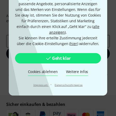
passende Angebote, personalisierte Anzeigen
Thomann Newsletter
und das Merken von Einstellungen. Wenn das für
Sie okay ist, stimmen Sie der Nutzung von Cookies
Abonniere den Thomann Newsletter und gewinne mit
etwas Glück einen von
für Präferenzen, Statistiken und Marketing
50 Gutscheinen
über jeweils
50€
!
einfach durch einen Klick auf „Geht klar“ zu (
alle
Inspirierende Beiträge
Deals
Thomann Insights
anzeigen
).
Sie können Ihre erteilte Zustimmung jederzeit
E-Mail-Adresse
*
über die Cookie-Einstellungen (
hier
) widerrufen.
Jetzt anmelden
Geht klar
Mit Klick auf „Jetzt anmelden“ stimmen Sie dem Erhalt von E-Mail-
Werbung und einer Messung des E-Mail-Nutzungsverhaltens zu. Die
Cookies ablehnen
Weitere Infos
Abmeldung ist jederzeit möglich. Weitere Informationen finden Sie in
unseren
Datenschutzhinweisen
.
·
Impressum
Datenschutzhinweise
* Pflichtfeld
Sicher einkaufen & bezahlen