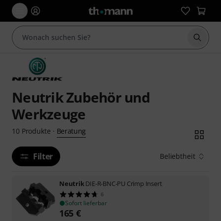
Suche 
Neutrik Zubehör und
Werkzeuge
Beratung
10
Produkte
·
Filter
Beliebtheit
Neutrik
DIE-R-BNC-PU Crimp Insert
6
Sofort lieferbar
165
€