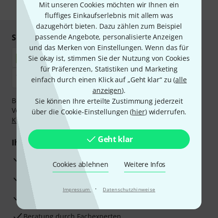
Mit unseren Cookies möchten wir Ihnen ein
* Pflichtfeld
fluffiges Einkaufserlebnis mit allem was
dazugehört bieten. Dazu zählen zum Beispiel
Sicher einkaufen & bezahlen
passende Angebote, personalisierte Anzeigen
und das Merken von Einstellungen. Wenn das für
Sie okay ist, stimmen Sie der Nutzung von Cookies
für Präferenzen, Statistiken und Marketing
einfach durch einen Klick auf „Geht klar“ zu (
alle
anzeigen
).
Bezahlen Sie vertraulich und sicher per Nachnahme,
Sie können Ihre erteilte Zustimmung jederzeit
Vorkasse, PayPal, Amazon Pay,
Klarna Sofort bezahlen
,
über die Cookie-Einstellungen (
hier
) widerrufen.
Klarna Ratenzahlung
oder Kreditkarte.
Geht klar
Ihre Vorteile
3 Jahre Thomann Garantie
Cookies ablehnen
Weitere Infos
30 Tage Money-Back-Garantie
·
Impressum
Datenschutzhinweise
Reparaturservice
Beratung durch Fachexperten