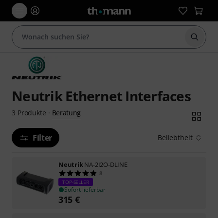
Suche 
Neutrik Ethernet Interfaces
Beratung
3
Produkte
·
Filter
Beliebtheit
Neutrik
NA-2I2O-DLINE
8
TOP-SELLER
Sofort lieferbar
315
€