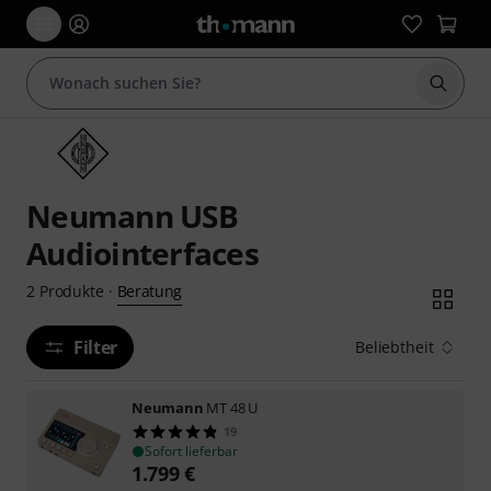
Suche 
Neumann USB
Audiointerfaces
Beratung
2
Produkte
·
Filter
Beliebtheit
Neumann
MT 48 U
19
Sofort lieferbar
1.799
€