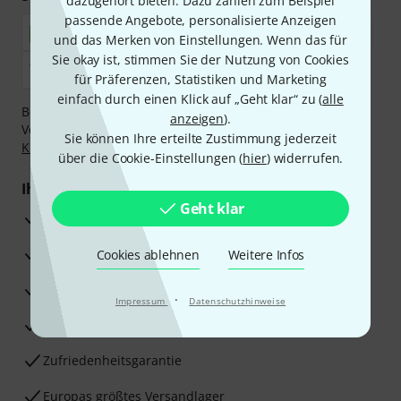
dazugehört bieten. Dazu zählen zum Beispiel
passende Angebote, personalisierte Anzeigen
und das Merken von Einstellungen. Wenn das für
Sie okay ist, stimmen Sie der Nutzung von Cookies
für Präferenzen, Statistiken und Marketing
einfach durch einen Klick auf „Geht klar“ zu (
alle
Bezahlen Sie vertraulich und sicher per Nachnahme,
anzeigen
).
Vorkasse, PayPal, Amazon Pay,
Klarna Sofort bezahlen
,
Sie können Ihre erteilte Zustimmung jederzeit
Klarna Ratenzahlung
oder Kreditkarte.
über die Cookie-Einstellungen (
hier
) widerrufen.
Ihre Vorteile
Geht klar
3 Jahre Thomann Garantie
30 Tage Money-Back-Garantie
Cookies ablehnen
Weitere Infos
Reparaturservice
·
Impressum
Datenschutzhinweise
Beratung durch Fachexperten
Zufriedenheitsgarantie
Europas größtes Versandlager