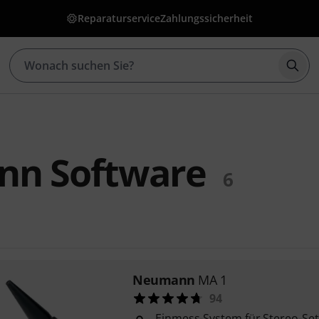
Reparaturservice
Zahlungssicherheit
Such
n Software
6
Neumann
MA 1
94
Einmess-System für Stereo-S