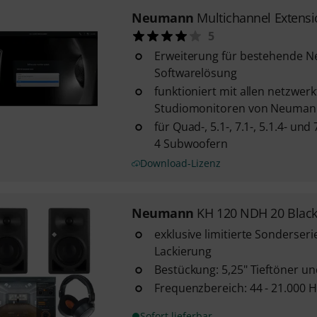
Neumann
Multichannel Extens
5
Erweiterung für bestehende N
Softwarelösung
funktioniert mit allen netzwer
Studiomonitoren von Neuman
für Quad-, 5.1-, 7.1-, 5.1.4- und
4 Subwoofern
Download-Lizenz
Neumann
KH 120 NDH 20 Black
exklusive limitierte Sonderseri
Lackierung
Bestückung: 5,25" Tieftöner u
Frequenzbereich: 44 - 21.000 Hz
Sofort lieferbar