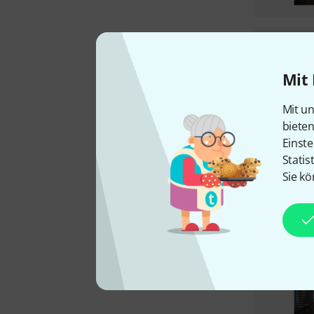
Mit 
Mit un
biete
Einste
Statis
Sie kö