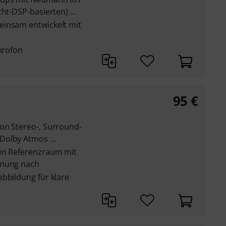
ht-DSP-basierten) ...
einsam entwickelt mit
ikrofon
95
€
on Stereo-, Surround-
olby Atmos ...
nen Referenzraum mit
dnung nach
bbildung für klare