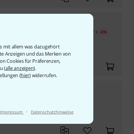
259
€
etups mit Neumann KH
30-Tage-Bestpreis
:
277
€
-6%
ht-DSP-basierten) ...
einsam entwickelt mit
is mit allem was dazugehört
rte Anzeigen und das Merken von
ikrofon
von Cookies für Präferenzen,
u (
alle anzeigen
).
ellungen (
hier
) widerrufen.
2.169
€
 Set
e in schwarzer
UVP:
2.676
€
-19%
·
Impressum
Datenschutzhinweise
nd 1" Hochtöner
 (+/- 3 dB)