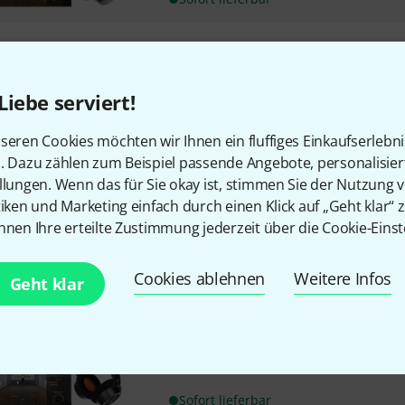
Neumann
MA 1 B-Stock
Einmess-System für Stereo-S
Liebe serviert!
80 DSP sowie alle analogen (nic
Kalibrierungsalgorithmen gem
seren Cookies möchten wir Ihnen ein fluffiges Einkaufserlebn
dem Fraunhofer IIS
n. Dazu zählen zum Beispiel passende Angebote, personalisie
individuell kalibriertes Messm
llungen. Wenn das für Sie okay ist, stimmen Sie der Nutzung 
tiken und Marketing einfach durch einen Klick auf „Geht klar“ z
Sofort lieferbar
nnen Ihre erteilte Zustimmung jederzeit über die Cookie-Einst
Neumann
KH 120 NDH 30 Black
Cookies ablehnen
Weitere Infos
Geht klar
exklusive limitierte Sonderseri
Lackierung
Bestückung: 5,25" Tieftöner u
Frequenzbereich: 44 - 21.000 Hz
Sofort lieferbar