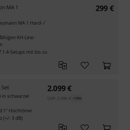
299
€
ion MA 1
eumann MA 1 Hard- /
kfähigen KH-Line-
n
 7.1.4-Setups mit bis zu
2.099
€
 Set
e in schwarzer
UVP:
2.596
€
-19%
nd 1" Hochtöner
 (+/- 3 dB)