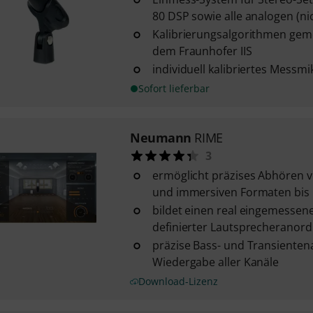
80 DSP sowie alle analogen (nic
Kalibrierungsalgorithmen gem
dem Fraunhofer IIS
individuell kalibriertes Messm
Sofort lieferbar
Neumann
RIME
3
ermöglicht präzises Abhören v
und immersiven Formaten bis D
bildet einen real eingemesse
definierter Lautsprecheranor
präzise Bass- und Transientena
Wiedergabe aller Kanäle
Download-Lizenz