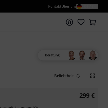
Kontakt
Über uns
DE / €
e mit Suchwort {searchTerm} starten
Beratung
Beliebtheit
299
€
etups mit Neumann KH