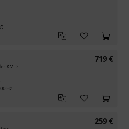
ng
719
€
der KM D
e
000 Hz
259
€
stem