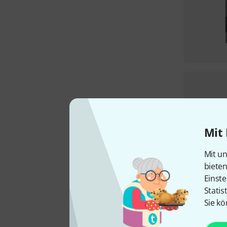
Mit 
Mit un
biete
Einste
Statis
Sie kö