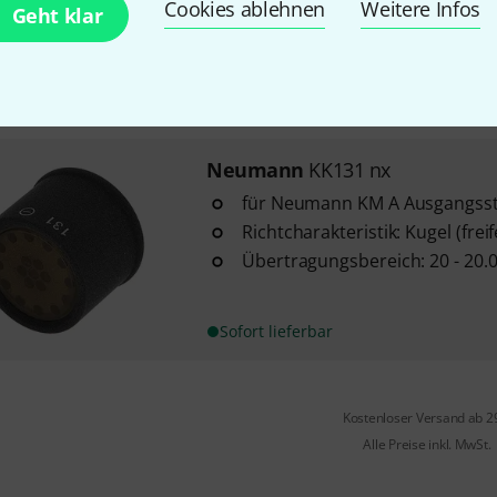
Cookies ablehnen
Weitere Infos
Geht klar
Richtcharakteristik: Niere
Übertragungsbereich: 20 - 20.
Sofort lieferbar
Neumann
KK131 nx
für Neumann KM A Ausgangsstu
Richtcharakteristik: Kugel (frei
Übertragungsbereich: 20 - 20.
Sofort lieferbar
Kostenloser Versand ab 2
Alle Preise inkl. MwSt.