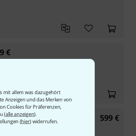
9
€
:
749
€
-20%
is mit allem was dazugehört
rte Anzeigen und das Merken von
von Cookies für Präferenzen,
u (
alle anzeigen
).
599
€
ellungen (
hier
) widerrufen.
der KM D