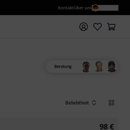
Kontakt
Über uns
DE / €
e mit Suchwort {searchTerm} starten
Beratung
Beliebtheit
98
€