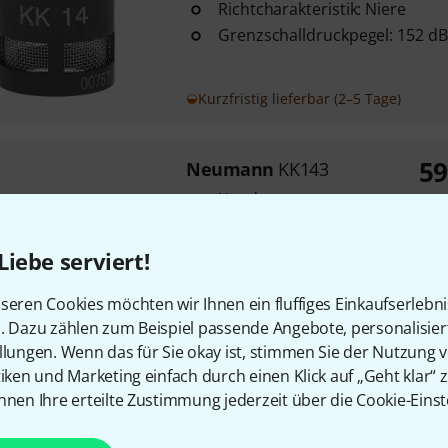
Richtcharakteristik: Niere
Grenzschalldruckpegel: 152 dB
Kurzfristig lieferbar (2–5 Tage)
59
Neumann
KK143
Kondensator
UVP
Charakteristik: Breite Niere
Systembuchse
Liebe serviert!
seren Cookies möchten wir Ihnen ein fluffiges Einkaufserlebn
Sofort lieferbar
n. Dazu zählen zum Beispiel passende Angebote, personalisie
llungen. Wenn das für Sie okay ist, stimmen Sie der Nutzung 
tiken und Marketing einfach durch einen Klick auf „Geht klar“ z
Neumann
KK184 nx
nnen Ihre erteilte Zustimmung jederzeit über die Cookie-Einst
passend für Neumann KM A o
Ausgangsstufe