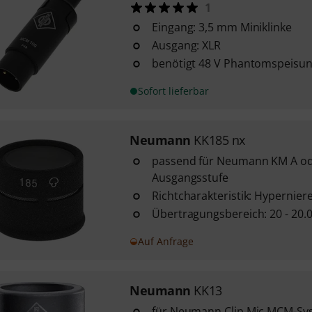
1
Eingang: 3,5 mm Miniklinke
Ausgang: XLR
benötigt 48 V Phantomspeisu
Sofort lieferbar
Neumann
KK185 nx
passend für Neumann KM A o
Ausgangsstufe
Richtcharakteristik: Hypernier
Übertragungsbereich: 20 - 20.
Auf Anfrage
Neumann
KK13
für Neumann Clip Mic MCM-Sy