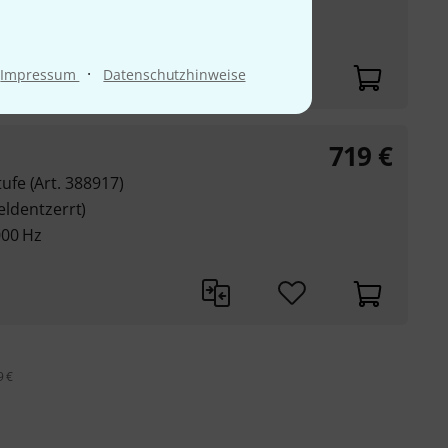
000 Hz
·
Impressum
Datenschutzhinweise
719
€
fe (Art. 388917)
feldentzerrt)
000 Hz
9 €