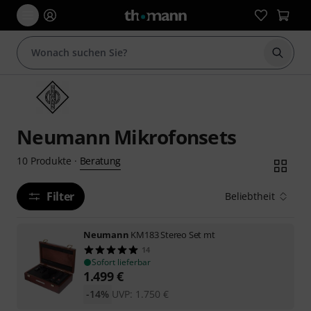
Suche 
Neumann Mikrofonsets
Beratung
10
Produkte
·
Filter
Beliebtheit
Neumann
KM183 Stereo Set mt
14
Sofort lieferbar
1.499
€
-14%
UVP:
1.750
€