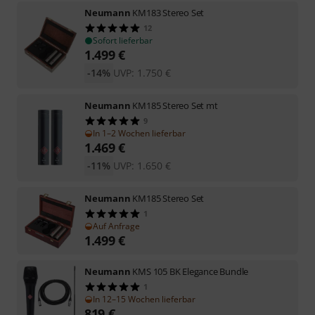
Neumann
KM183 Stereo Set
12
Sofort lieferbar
1.499
€
-14%
UVP:
1.750
€
Neumann
KM185 Stereo Set mt
9
In 1–2 Wochen lieferbar
1.469
€
-11%
UVP:
1.650
€
Neumann
KM185 Stereo Set
1
Auf Anfrage
1.499
€
Neumann
KMS 105 BK Elegance Bundle
1
In 12–15 Wochen lieferbar
819
€