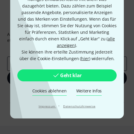
dazugehört bieten. Dazu zählen zum Beispiel
passende Angebote, personalisierte Anzeigen
und das Merken von Einstellungen. Wenn das für
Sie okay ist, stimmen Sie der Nutzung von Cookies
Thomann Newsletter
für Präferenzen, Statistiken und Marketing
Abonniere den Thomann Newsletter und gewinne mit
einfach durch einen Klick auf „Geht klar“ zu (
alle
etwas Glück einen von
50 Gutscheinen
über jeweils
50€
!
anzeigen
).
Inspirierende Beiträge
Deals
Thomann Insights
Sie können Ihre erteilte Zustimmung jederzeit
über die Cookie-Einstellungen (
hier
) widerrufen.
E-Mail-Adresse
*
Geht klar
Jetzt anmelden
Cookies ablehnen
Weitere Infos
Mit Klick auf „Jetzt anmelden“ stimmen Sie dem Erhalt von E-Mail-
Werbung und einer Messung des E-Mail-Nutzungsverhaltens zu. Die
Abmeldung ist jederzeit möglich. Weitere Informationen finden Sie in
·
Impressum
unseren
Datenschutzhinweisen
Datenschutzhinweise
.
* Pflichtfeld