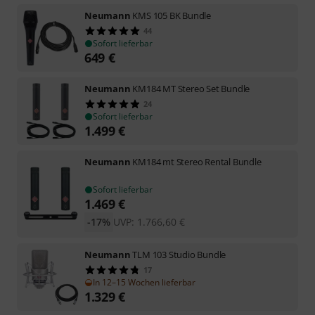
Neumann
KMS 105 BK Bundle
44
Sofort lieferbar
649
€
Neumann
KM184 MT Stereo Set Bundle
24
Sofort lieferbar
1.499
€
Neumann
KM184 mt Stereo Rental Bundle
Sofort lieferbar
1.469
€
-17%
UVP:
1.766,60
€
Neumann
TLM 103 Studio Bundle
17
In 12–15 Wochen lieferbar
1.329
€