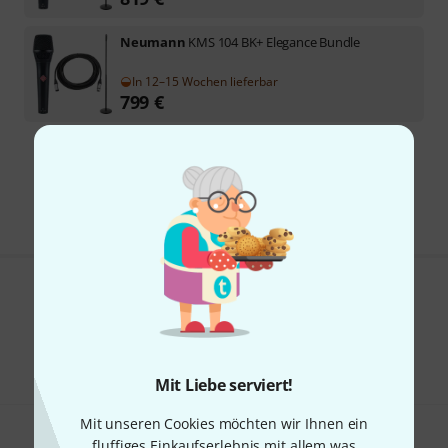
Neumann
KMS 104 BK+ Elegance Bundle
In 12–15 Wochen lieferbar
799
€
Kostenloser Versand ab 29 €
Alle Preise inkl. MwSt.
Gefällt Ihnen, was Sie sehen?
Teilen
Hilfe & Feedback
Mit Liebe serviert!
Mit unseren Cookies möchten wir Ihnen ein
fluffiges Einkaufserlebnis mit allem was