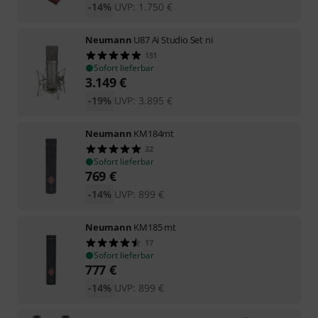
-14%
UVP:
1.750
€
Neumann
U87 Ai Studio Set ni
151
Sofort lieferbar
3.149
€
-19%
UVP:
3.895
€
Neumann
KM184mt
32
Sofort lieferbar
769
€
-14%
UVP:
899
€
Neumann
KM185 mt
17
Sofort lieferbar
777
€
-14%
UVP:
899
€