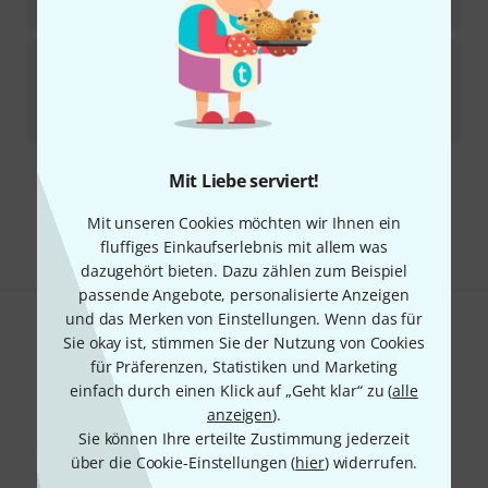
6.779
€
Neumann
BCM 705
22
Sofort lieferbar
689
€
Mit Liebe serviert!
Kostenloser Versand ab 29 €
Alle Preise inkl. MwSt.
Mit unseren Cookies möchten wir Ihnen ein
fluffiges Einkaufserlebnis mit allem was
dazugehört bieten. Dazu zählen zum Beispiel
passende Angebote, personalisierte Anzeigen
und das Merken von Einstellungen. Wenn das für
Gefällt Ihnen, was Sie sehen?
Sie okay ist, stimmen Sie der Nutzung von Cookies
für Präferenzen, Statistiken und Marketing
Teilen
Hilfe & Feedback
einfach durch einen Klick auf „Geht klar“ zu (
alle
anzeigen
).
Sie können Ihre erteilte Zustimmung jederzeit
über die Cookie-Einstellungen (
hier
) widerrufen.