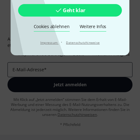
Geht klar
Cookies ablehnen
Weitere Infos
Thomann Newsletter
Abonniere den Thomann Newsletter und gewinne mit
·
Impressum
Datenschutzhinweise
etwas Glück einen von
50 Gutscheinen
über jeweils
50€
!
Inspirierende Beiträge
Deals
Thomann Insights
E-Mail-Adresse
*
Jetzt anmelden
Mit Klick auf „Jetzt anmelden“ stimmen Sie dem Erhalt von E-Mail-
Werbung und einer Messung des E-Mail-Nutzungsverhaltens zu. Die
Abmeldung ist jederzeit möglich. Weitere Informationen finden Sie in
unseren
Datenschutzhinweisen
.
* Pflichtfeld