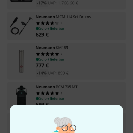
-17%
UVP:
1.766,60
€
Neumann
MCM 114 Set Drums
3
Sofort lieferbar
629
€
Neumann
KM185
7
Sofort lieferbar
777
€
-14%
UVP:
899
€
Neumann
BCM 705 MT
1
Sofort lieferbar
699
€
Neumann
USM 69I mt
2
Auf Anfrage