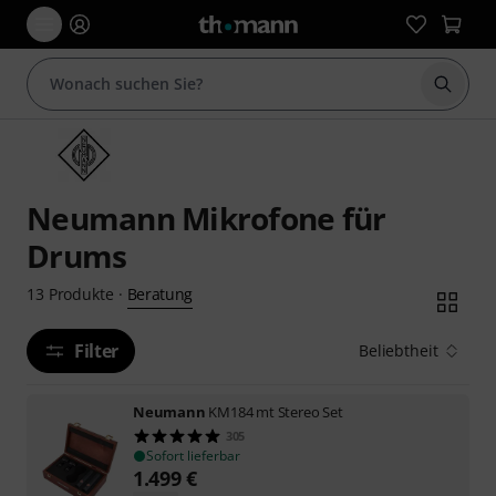
Suche 
Neumann Mikrofone für
Drums
Beratung
13
Produkte
·
Filter
Beliebtheit
Neumann
KM184 mt Stereo Set
305
Sofort lieferbar
1.499
€