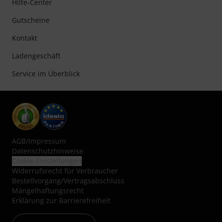
Hilfe-Center
Gutscheine
Kontakt
Ladengeschäft
Service im Überblick
AGB
/
Impressum
Datenschutzhinweise
Cookie-Einstellungen
Widerrufsrecht für Verbraucher
Bestellvorgang/Vertragsabschluss
Mängelhaftungsrecht
Erklärung zur Barrierefreiheit