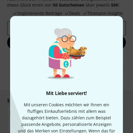
etwas Glück einen von
50 Gutscheinen
über jeweils
50€
!
Inspirierende Beiträge
Deals
Thomann Insights
E-Mail-Adresse
*
Jetzt anmelden
Mit Klick auf „Jetzt anmelden“ stimmen Sie dem Erhalt von E-Mail-
Werbung und einer Messung des E-Mail-Nutzungsverhaltens zu. Die
Abmeldung ist jederzeit möglich. Weitere Informationen finden Sie in
unseren
Datenschutzhinweisen
.
* Pflichtfeld
Mit Liebe serviert!
Sicher einkaufen & bezahlen
Mit unseren Cookies möchten wir Ihnen ein
fluffiges Einkaufserlebnis mit allem was
dazugehört bieten. Dazu zählen zum Beispiel
passende Angebote, personalisierte Anzeigen
und das Merken von Einstellungen. Wenn das für