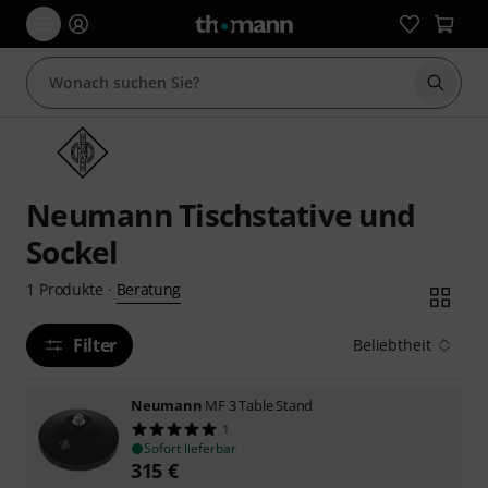
Suche 
Neumann Tischstative und
Sockel
Beratung
1
Produkte
·
Filter
Beliebtheit
Neumann
MF 3 Table Stand
1
Sofort lieferbar
315
€