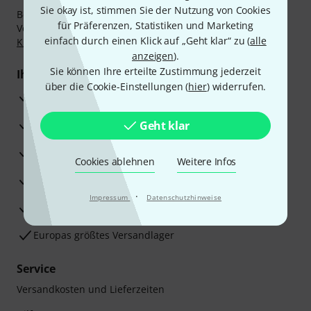
Sie okay ist, stimmen Sie der Nutzung von Cookies
Bezahlen Sie vertraulich und sicher per Nachnahme,
für Präferenzen, Statistiken und Marketing
Vorkasse, PayPal, Amazon Pay,
Klarna Sofort bezahlen
,
einfach durch einen Klick auf „Geht klar“ zu (
alle
Klarna Ratenzahlung
oder Kreditkarte.
anzeigen
).
Sie können Ihre erteilte Zustimmung jederzeit
Ihre Vorteile
über die Cookie-Einstellungen (
hier
) widerrufen.
3 Jahre Thomann Garantie
30 Tage Money-Back-Garantie
Geht klar
Reparaturservice
Cookies ablehnen
Weitere Infos
Beratung durch Fachexperten
·
Impressum
Datenschutzhinweise
Zufriedenheitsgarantie
Europas größtes Versandlager
Service
Versandkosten und Lieferzeiten