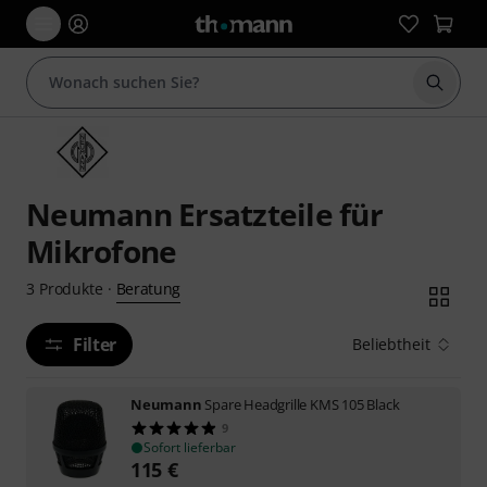
Suche 
Neumann Ersatzteile für
Mikrofone
Beratung
3
Produkte
·
Filter
Beliebtheit
Neumann
Spare Headgrille KMS 105 Black
9
Sofort lieferbar
115
€