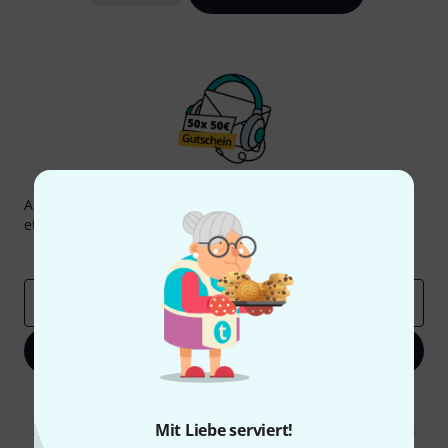
Thomann Newsletter
Abonniere den Thomann Newsletter und gewinne mit
etwas Glück einen von
50 Gutscheinen
über jeweils
50€
!
Inspirierende Beiträge
Deals
Thomann Insights
E-Mail-Adresse
*
Jetzt anmelden
Mit Klick auf „Jetzt anmelden“ stimmen Sie dem Erhalt von E-Mail-
Werbung und einer Messung des E-Mail-Nutzungsverhaltens zu. Die
Mit Liebe serviert!
Abmeldung ist jederzeit möglich. Weitere Informationen finden Sie in
unseren
Datenschutzhinweisen
.