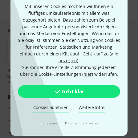
Mit unseren Cookies möchten wir Ihnen ein
* Pflichtfeld
fluffiges Einkaufserlebnis mit allem was
dazugehört bieten. Dazu zählen zum Beispiel
passende Angebote, personalisierte Anzeigen
Sicher einkaufen & bezahlen
und das Merken von Einstellungen. Wenn das für
Sie okay ist, stimmen Sie der Nutzung von Cookies
für Präferenzen, Statistiken und Marketing
einfach durch einen Klick auf „Geht klar“ zu (
alle
anzeigen
).
Sie können Ihre erteilte Zustimmung jederzeit
Bezahlen Sie vertraulich und sicher per Nachnahme,
über die Cookie-Einstellungen (
hier
) widerrufen.
Vorkasse, PayPal, Amazon Pay,
Klarna Sofort bezahlen
,
Klarna Ratenzahlung
oder Kreditkarte.
Geht klar
Ihre Vorteile
3 Jahre Thomann Garantie
Cookies ablehnen
Weitere Infos
30 Tage Money-Back-Garantie
·
Impressum
Datenschutzhinweise
Reparaturservice