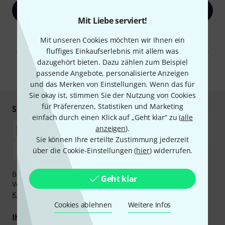
Jetzt anmelden
Mit Liebe serviert!
Mit Klick auf „Jetzt anmelden“ stimmen Sie dem Erhalt von E-Mail-
Mit unseren Cookies möchten wir Ihnen ein
Werbung und einer Messung des E-Mail-Nutzungsverhaltens zu. Die
Abmeldung ist jederzeit möglich. Weitere Informationen finden Sie in
fluffiges Einkaufserlebnis mit allem was
unseren
Datenschutzhinweisen
.
dazugehört bieten. Dazu zählen zum Beispiel
passende Angebote, personalisierte Anzeigen
* Pflichtfeld
und das Merken von Einstellungen. Wenn das für
Sie okay ist, stimmen Sie der Nutzung von Cookies
für Präferenzen, Statistiken und Marketing
Sicher einkaufen & bezahlen
einfach durch einen Klick auf „Geht klar“ zu (
alle
anzeigen
).
Sie können Ihre erteilte Zustimmung jederzeit
über die Cookie-Einstellungen (
hier
) widerrufen.
Bezahlen Sie vertraulich und sicher per Nachnahme,
Geht klar
Vorkasse, PayPal, Amazon Pay,
Klarna Sofort bezahlen
,
Klarna Ratenzahlung
oder Kreditkarte.
Cookies ablehnen
Weitere Infos
Ihre Vorteile