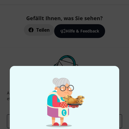
Gefällt Ihnen, was Sie sehen?
Teilen
Hilfe & Feedback
Thomann Newsletter
Abonniere den Thomann Newsletter und gewinne mit
etwas Glück einen von
50 Gutscheinen
über jeweils
50€
!
Inspirierende Beiträge
Deals
Thomann Insights
E-Mail-Adresse
*