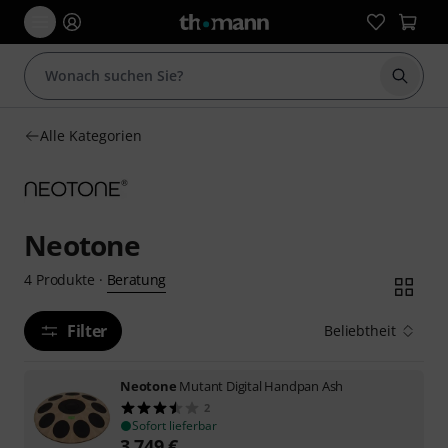
Suche 
Alle Kategorien
Neotone
Beratung
4
Produkte
·
Filter
Beliebtheit
Neotone
Mutant Digital Handpan Ash
2
Sofort lieferbar
3.749
€