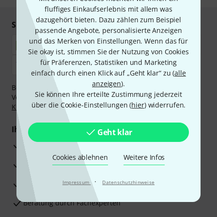
fluffiges Einkaufserlebnis mit allem was
dazugehört bieten. Dazu zählen zum Beispiel
Sicher einkaufen & bezahlen
passende Angebote, personalisierte Anzeigen
und das Merken von Einstellungen. Wenn das für
Sie okay ist, stimmen Sie der Nutzung von Cookies
für Präferenzen, Statistiken und Marketing
einfach durch einen Klick auf „Geht klar“ zu (
alle
anzeigen
).
Bezahlen Sie vertraulich und sicher per Nachnahme,
Sie können Ihre erteilte Zustimmung jederzeit
Vorkasse, PayPal, Amazon Pay,
Klarna Sofort bezahlen
,
über die Cookie-Einstellungen (
hier
) widerrufen.
Klarna Ratenzahlung
oder Kreditkarte.
Ihre Vorteile
Geht klar
3 Jahre Thomann Garantie
Cookies ablehnen
Weitere Infos
30 Tage Money-Back-Garantie
·
Reparaturservice
Impressum
Datenschutzhinweise
Beratung durch Fachexperten