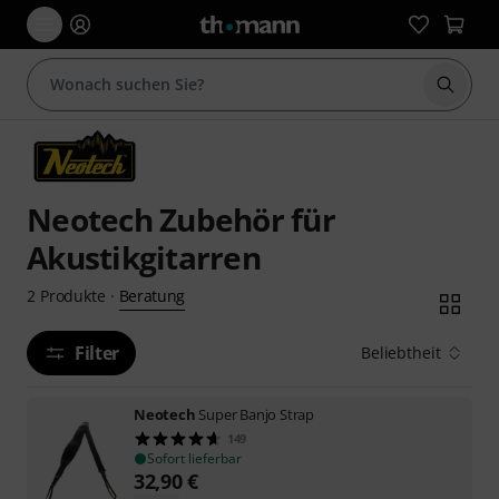
Suche 
Neotech Zubehör für
Akustikgitarren
Beratung
2
Produkte
·
Filter
Beliebtheit
Neotech
Super Banjo Strap
149
Sofort lieferbar
32,90
€