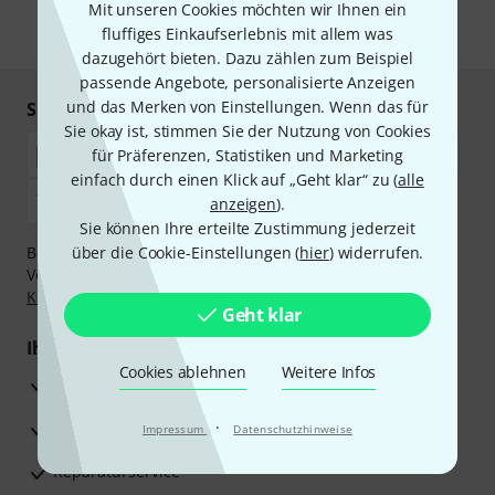
Mit unseren Cookies möchten wir Ihnen ein
fluffiges Einkaufserlebnis mit allem was
* Pflichtfeld
dazugehört bieten. Dazu zählen zum Beispiel
passende Angebote, personalisierte Anzeigen
und das Merken von Einstellungen. Wenn das für
Sicher einkaufen & bezahlen
Sie okay ist, stimmen Sie der Nutzung von Cookies
für Präferenzen, Statistiken und Marketing
einfach durch einen Klick auf „Geht klar“ zu (
alle
anzeigen
).
Sie können Ihre erteilte Zustimmung jederzeit
Bezahlen Sie vertraulich und sicher per Nachnahme,
über die Cookie-Einstellungen (
hier
) widerrufen.
Vorkasse, PayPal, Amazon Pay,
Klarna Sofort bezahlen
,
Klarna Ratenzahlung
oder Kreditkarte.
Geht klar
Ihre Vorteile
Cookies ablehnen
Weitere Infos
3 Jahre Thomann Garantie
30 Tage Money-Back-Garantie
·
Impressum
Datenschutzhinweise
Reparaturservice