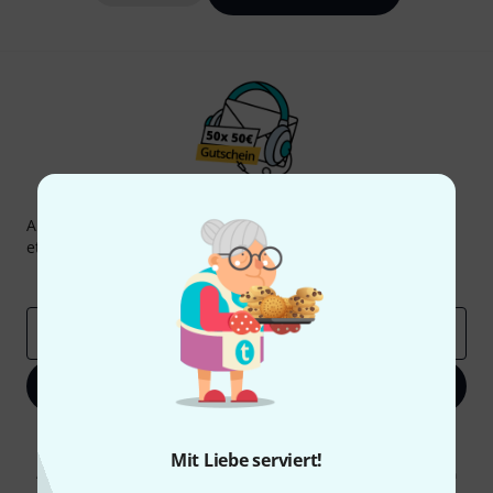
Thomann Newsletter
Abonniere den Thomann Newsletter und gewinne mit
etwas Glück einen von
50 Gutscheinen
über jeweils
50€
!
Inspirierende Beiträge
Deals
Thomann Insights
E-Mail-Adresse
*
Jetzt anmelden
Mit Klick auf „Jetzt anmelden“ stimmen Sie dem Erhalt von E-Mail-
Werbung und einer Messung des E-Mail-Nutzungsverhaltens zu. Die
Mit Liebe serviert!
Abmeldung ist jederzeit möglich. Weitere Informationen finden Sie in
unseren
Datenschutzhinweisen
.