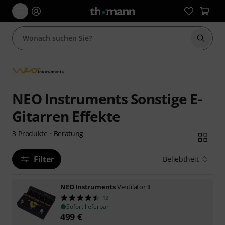
Suche 
NEO Instruments Sonstige E-
Gitarren Effekte
Beratung
3
Produkte
·
Filter
Beliebtheit
NEO Instruments
Ventilator II
12
Sofort lieferbar
499
€