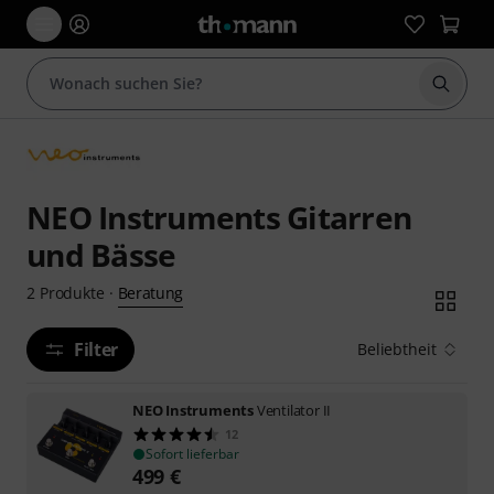
Suche 
NEO Instruments Gitarren
und Bässe
Beratung
2
Produkte
·
Filter
Beliebtheit
NEO Instruments
Ventilator II
12
Sofort lieferbar
499
€