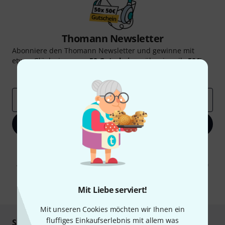
Thomann Newsletter
Abonniere den Thomann Newsletter und gewinne mit
etwas Glück einen von
50 Gutscheinen
über jeweils
50€
!
Inspirierende Beiträge
Deals
Thomann Insights
E-Mail-Adresse
*
Jetzt anmelden
Mit Klick auf „Jetzt anmelden“ stimmen Sie dem Erhalt von E-Mail-
Werbung und einer Messung des E-Mail-Nutzungsverhaltens zu. Die
Abmeldung ist jederzeit möglich. Weitere Informationen finden Sie in
unseren
Datenschutzhinweisen
.
* Pflichtfeld
Mit Liebe serviert!
Mit unseren Cookies möchten wir Ihnen ein
fluffiges Einkaufserlebnis mit allem was
Sicher einkaufen & bezahlen