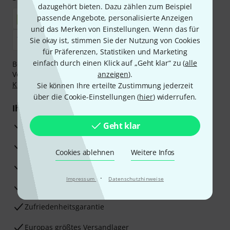
dazugehört bieten. Dazu zählen zum Beispiel
passende Angebote, personalisierte Anzeigen
und das Merken von Einstellungen. Wenn das für
Sie okay ist, stimmen Sie der Nutzung von Cookies
für Präferenzen, Statistiken und Marketing
einfach durch einen Klick auf „Geht klar“ zu (
alle
Bezahlen Sie vertraulich und sicher per Nachnahme,
Vorkasse, PayPal, Amazon Pay,
anzeigen
Klarna Sofort bezahlen
).
,
Klarna Ratenzahlung
oder Kreditkarte.
Sie können Ihre erteilte Zustimmung jederzeit
über die Cookie-Einstellungen (
hier
) widerrufen.
Ihre Vorteile
3 Jahre Thomann Garantie
Geht klar
30 Tage Money-Back-Garantie
Cookies ablehnen
Weitere Infos
Reparaturservice
·
Impressum
Datenschutzhinweise
Beratung durch Fachexperten
Zufriedenheitsgarantie
Europas größtes Versandlager