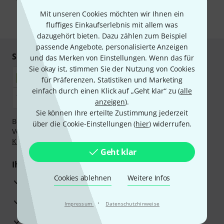
unseren
Datenschutzhinweisen
.
Mit unseren Cookies möchten wir Ihnen ein
* Pflichtfeld
fluffiges Einkaufserlebnis mit allem was
dazugehört bieten. Dazu zählen zum Beispiel
passende Angebote, personalisierte Anzeigen
Sicher einkaufen & bezahlen
und das Merken von Einstellungen. Wenn das für
Sie okay ist, stimmen Sie der Nutzung von Cookies
für Präferenzen, Statistiken und Marketing
einfach durch einen Klick auf „Geht klar“ zu (
alle
anzeigen
).
Sie können Ihre erteilte Zustimmung jederzeit
Bezahlen Sie vertraulich und sicher per Nachnahme,
über die Cookie-Einstellungen (
hier
) widerrufen.
Vorkasse, PayPal, Amazon Pay,
Klarna Sofort bezahlen
,
Klarna Ratenzahlung
oder Kreditkarte.
Geht klar
Ihre Vorteile
Cookies ablehnen
Weitere Infos
3 Jahre Thomann Garantie
30 Tage Money-Back-Garantie
·
Impressum
Datenschutzhinweise
Reparaturservice