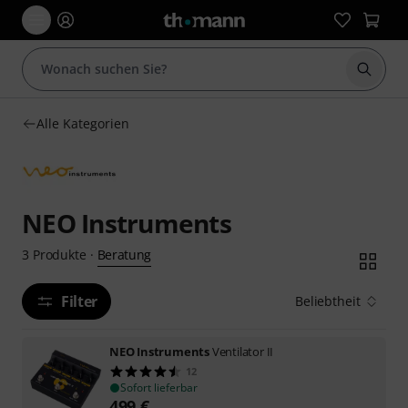
Suche 
Alle Kategorien
NEO Instruments
Beratung
3
Produkte
·
Filter
Beliebtheit
NEO Instruments
Ventilator II
12
Sofort lieferbar
499
€