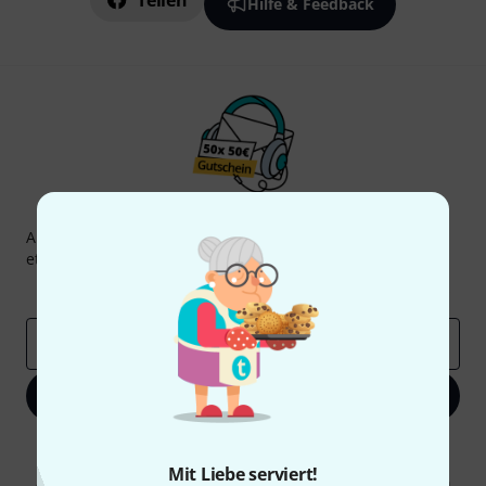
Teilen
Hilfe & Feedback
Thomann Newsletter
Abonniere den Thomann Newsletter und gewinne mit
etwas Glück einen von
50 Gutscheinen
über jeweils
50€
!
Inspirierende Beiträge
Deals
Thomann Insights
E-Mail-Adresse
*
Jetzt anmelden
Mit Klick auf „Jetzt anmelden“ stimmen Sie dem Erhalt von E-Mail-
Werbung und einer Messung des E-Mail-Nutzungsverhaltens zu. Die
Mit Liebe serviert!
Abmeldung ist jederzeit möglich. Weitere Informationen finden Sie in