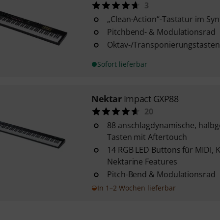
3
„Clean-Action“-Tastatur im Synt
Pitchbend- & Modulationsrad
Oktav-/Transponierungstasten
Sofort lieferbar
Nektar
Impact GXP88
20
88 anschlagdynamische, halbge
Tasten mit Aftertouch
14 RGB LED Buttons für MIDI, 
Nektarine Features
Pitch-Bend & Modulationsrad
In 1–2 Wochen lieferbar