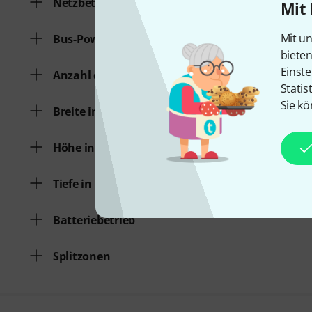
Netzbetrieb
Mit 
Mit un
Bus-Powered
biete
Einste
Anzahl der Tasten
Statis
Sie kö
Breite in mm
Höhe in mm
Tiefe in mm
Batteriebetrieb
Splitzonen