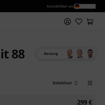
Kontakt
Über uns
DE / €
e mit Suchwort {searchTerm} starten
t 88
Beratung
Beliebtheit
299
€