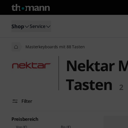
Shop
Service
Masterkeyboards mit 88 Tasten
Nektar M
Tasten
2
Filter
Preisbereich
Von (€)
Bis (€)