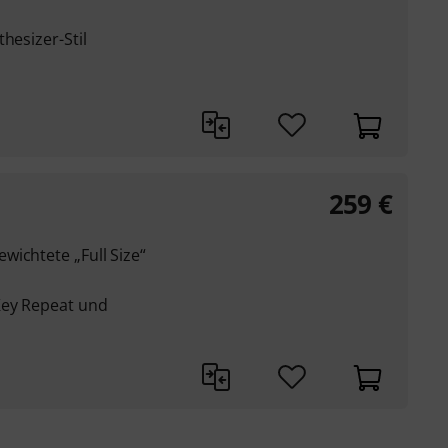
hesizer-Stil
259
€
wichtete „Full Size“
Key Repeat und