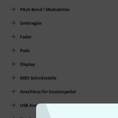
Pitch Bend / Modulation
Drehregler
Fader
Pads
Display
MIDI Schnittstelle
Anschluss für Sustainpedal
USB Anschluss