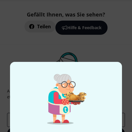
Gefällt Ihnen, was Sie sehen?
Teilen
Hilfe & Feedback
Thomann Newsletter
Abonniere den Thomann Newsletter und gewinne mit
etwas Glück einen von
50 Gutscheinen
über jeweils
50€
!
Inspirierende Beiträge
Deals
Thomann Insights
E-Mail-Adresse
*