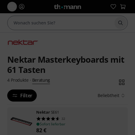
Suche 
Nektar Masterkeyboards mit
61 Tasten
Beratung
4
Produkte
·
Filter
Beliebtheit
Nektar
SE61
32
Sofort lieferbar
82
€