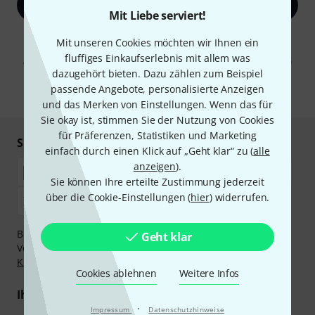
Jetzt anmelden
Mit Liebe serviert!
Mit Klick auf „Jetzt anmelden“ stimmen Sie dem Erhalt von E-Mail-
Mit unseren Cookies möchten wir Ihnen ein
Werbung und einer Messung des E-Mail-Nutzungsverhaltens zu. Die
fluffiges Einkaufserlebnis mit allem was
Abmeldung ist jederzeit möglich. Weitere Informationen finden Sie in
unseren
Datenschutzhinweisen
.
dazugehört bieten. Dazu zählen zum Beispiel
passende Angebote, personalisierte Anzeigen
* Pflichtfeld
und das Merken von Einstellungen. Wenn das für
Sie okay ist, stimmen Sie der Nutzung von Cookies
für Präferenzen, Statistiken und Marketing
Sicher einkaufen & bezahlen
einfach durch einen Klick auf „Geht klar“ zu (
alle
anzeigen
).
Sie können Ihre erteilte Zustimmung jederzeit
über die Cookie-Einstellungen (
hier
) widerrufen.
Bezahlen Sie vertraulich und sicher per Nachnahme,
Geht klar
Vorkasse, PayPal, Amazon Pay,
Klarna Sofort bezahlen
,
Klarna Ratenzahlung
oder Kreditkarte.
Cookies ablehnen
Weitere Infos
Ihre Vorteile
·
Impressum
Datenschutzhinweise