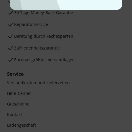
3 Jahre Thomann Garantie
30 Tage Money-Back-Garantie
Reparaturservice
Beratung durch Fachexperten
Zufriedenheitsgarantie
Europas größtes Versandlager
Service
Versandkosten und Lieferzeiten
Hilfe-Center
Gutscheine
Kontakt
Ladengeschäft