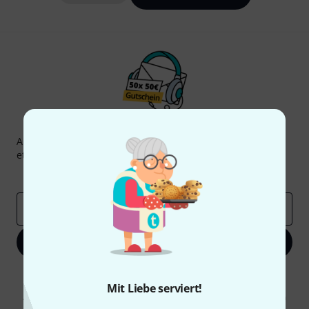
Thomann Newsletter
Abonniere den Thomann Newsletter und gewinne mit
etwas Glück einen von
50 Gutscheinen
über jeweils
50€
!
Inspirierende Beiträge
Deals
Thomann Insights
E-Mail-Adresse
*
Jetzt anmelden
Mit Klick auf „Jetzt anmelden“ stimmen Sie dem Erhalt von E-Mail-
Werbung und einer Messung des E-Mail-Nutzungsverhaltens zu. Die
Mit Liebe serviert!
Abmeldung ist jederzeit möglich. Weitere Informationen finden Sie in
unseren
Datenschutzhinweisen
.