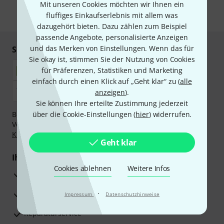
Mit unseren Cookies möchten wir Ihnen ein
fluffiges Einkaufserlebnis mit allem was
* Pflichtfeld
dazugehört bieten. Dazu zählen zum Beispiel
passende Angebote, personalisierte Anzeigen
und das Merken von Einstellungen. Wenn das für
Sicher einkaufen & bezahlen
Sie okay ist, stimmen Sie der Nutzung von Cookies
für Präferenzen, Statistiken und Marketing
einfach durch einen Klick auf „Geht klar“ zu (
alle
anzeigen
).
Sie können Ihre erteilte Zustimmung jederzeit
Bezahlen Sie vertraulich und sicher per Nachnahme,
über die Cookie-Einstellungen (
hier
) widerrufen.
Vorkasse, PayPal, Amazon Pay,
Klarna Sofort bezahlen
,
Klarna Ratenzahlung
oder Kreditkarte.
Geht klar
Ihre Vorteile
Cookies ablehnen
Weitere Infos
3 Jahre Thomann Garantie
30 Tage Money-Back-Garantie
·
Impressum
Datenschutzhinweise
Reparaturservice