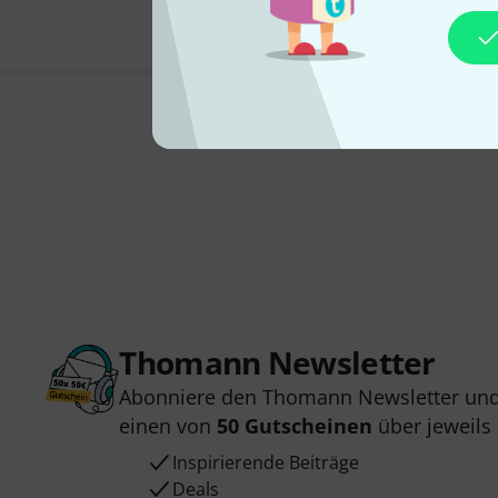
Thomann Newsletter
Abonniere den Thomann Newsletter und
einen von
50 Gutscheinen
über jeweils
Inspirierende Beiträge
Deals