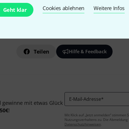
Cookies ablehnen
Weitere Infos
Geht klar
Gefällt Ihnen, was Sie sehen?
Teilen
Hilfe & Feedback
E-Mail-Adresse
*
 gewinne mit etwas Glück
50€
!
Mit Klick auf „Jetzt anmelden“ stimmen
Nutzungsverhaltens zu. Die Abmeldung is
Datenschutzhinweisen
.