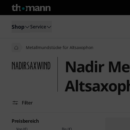
Shop
Service
Metallmundstücke für Altsaxophon
Nadir Me
Altsaxop
Filter
Preisbereich
Von (€)
Bis (€)