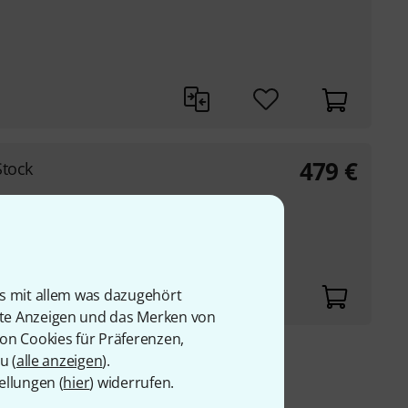
479
€
Stock
is mit allem was dazugehört
rte Anzeigen und das Merken von
von Cookies für Präferenzen,
u (
alle anzeigen
).
9 €
ellungen (
hier
) widerrufen.