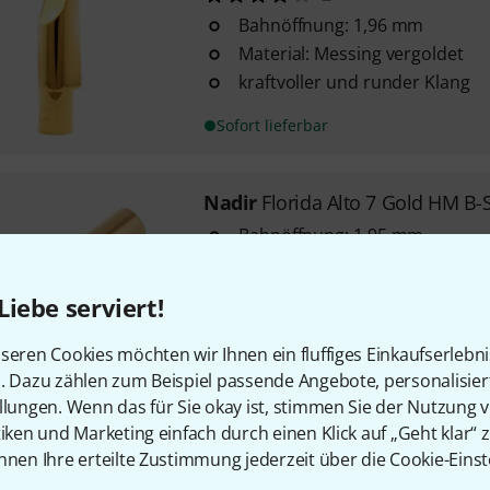
Bahnöffnung: 1,96 mm
Material: Messing vergoldet
kraftvoller und runder Klang
Sofort lieferbar
Nadir
Florida Alto 7 Gold HM B-
Bahnöffnung: 1,95 mm
vergoldet
handmade
Liebe serviert!
seren Cookies möchten wir Ihnen ein fluffiges Einkaufserlebn
Sofort lieferbar
n. Dazu zählen zum Beispiel passende Angebote, personalisie
llungen. Wenn das für Sie okay ist, stimmen Sie der Nutzung 
tiken und Marketing einfach durch einen Klick auf „Geht klar“ z
Kostenloser Versand ab 2
nnen Ihre erteilte Zustimmung jederzeit über die Cookie-Einst
Alle Preise inkl. MwSt.