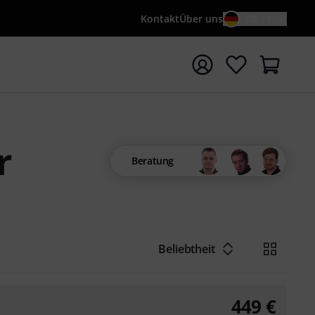
Kontakt
Über uns
DE / €
e mit Suchwort {searchTerm} starten
r
Beratung
Beliebtheit
449
€