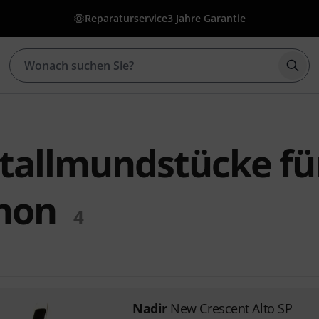
Reparaturservice
3 Jahre Garantie
Such
tallmundstücke fü
hon
4
Nadir
New Crescent Alto SP