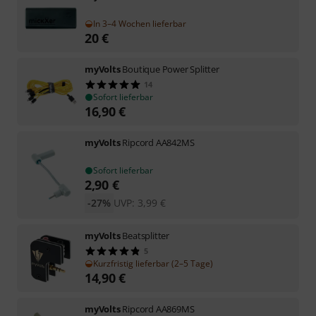
In 3–4 Wochen lieferbar
20
€
myVolts
Boutique Power Splitter
14
Sofort lieferbar
16,90
€
myVolts
Ripcord AA842MS
Sofort lieferbar
2,90
€
-27%
UVP:
3,99
€
myVolts
Beatsplitter
5
Kurzfristig lieferbar (2–5 Tage)
14,90
€
myVolts
Ripcord AA869MS