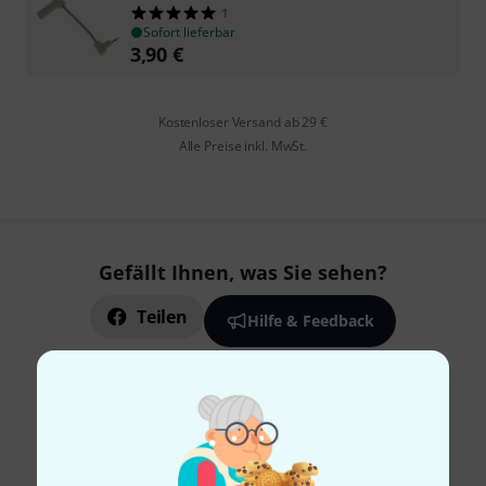
1
Sofort lieferbar
3,90
€
Kostenloser Versand ab 29 €
Alle Preise inkl. MwSt.
Gefällt Ihnen, was Sie sehen?
Teilen
Hilfe & Feedback