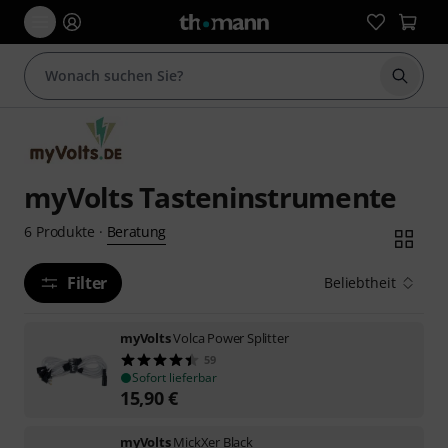
Suche 
myVolts Tasteninstrumente
Beratung
6
Produkte
·
Filter
Beliebtheit
myVolts
Volca Power Splitter
59
Sofort lieferbar
15,90
€
myVolts
MickXer Black