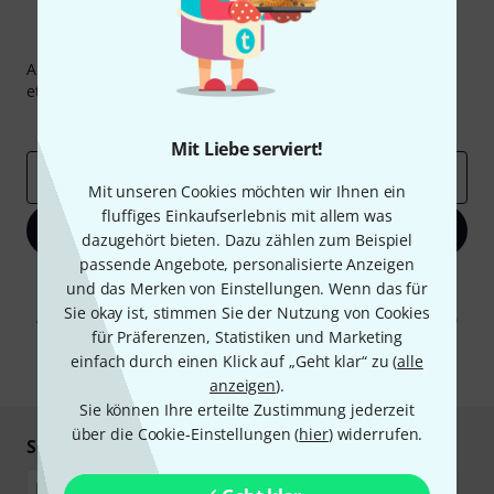
Thomann Newsletter
Abonniere den Thomann Newsletter und gewinne mit
etwas Glück einen von
50 Gutscheinen
über jeweils
50€
!
Inspirierende Beiträge
Deals
Thomann Insights
Mit Liebe serviert!
E-Mail-Adresse
*
Mit unseren Cookies möchten wir Ihnen ein
fluffiges Einkaufserlebnis mit allem was
Jetzt anmelden
dazugehört bieten. Dazu zählen zum Beispiel
passende Angebote, personalisierte Anzeigen
Mit Klick auf „Jetzt anmelden“ stimmen Sie dem Erhalt von E-Mail-
und das Merken von Einstellungen. Wenn das für
Werbung und einer Messung des E-Mail-Nutzungsverhaltens zu. Die
Sie okay ist, stimmen Sie der Nutzung von Cookies
Abmeldung ist jederzeit möglich. Weitere Informationen finden Sie in
für Präferenzen, Statistiken und Marketing
unseren
Datenschutzhinweisen
.
einfach durch einen Klick auf „Geht klar“ zu (
alle
* Pflichtfeld
anzeigen
).
Sie können Ihre erteilte Zustimmung jederzeit
über die Cookie-Einstellungen (
hier
) widerrufen.
Sicher einkaufen & bezahlen