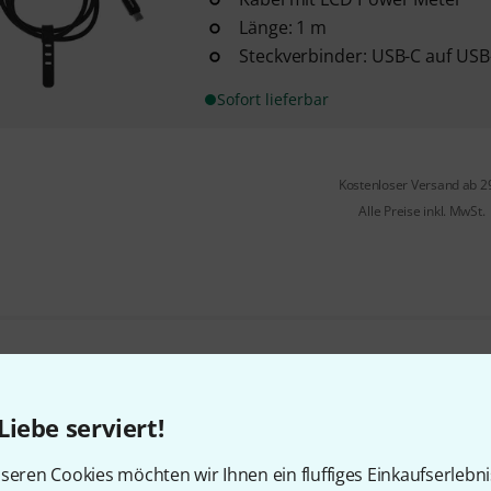
Länge: 1 m
Steckverbinder: USB-C auf USB
Sofort lieferbar
Kostenloser Versand ab 2
Alle Preise inkl. MwSt.
Gefällt Ihnen, was Sie sehen?
Liebe serviert!
Teilen
Hilfe & Feedback
seren Cookies möchten wir Ihnen ein fluffiges Einkaufserlebn