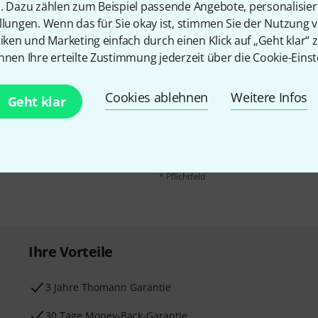
n. Dazu zählen zum Beispiel passende Angebote, personalisie
llungen. Wenn das für Sie okay ist, stimmen Sie der Nutzung 
tiken und Marketing einfach durch einen Klick auf „Geht klar“ z
nnen Ihre erteilte Zustimmung jederzeit über die Cookie-Einst
E-Mail-Adresse
*
 gewinne mit etwas Glück
Cookies ablehnen
Weitere Infos
Geht klar
50€
!
Mit Klick auf „Jetzt anmelden“ stimmen
Nutzungsverhaltens zu. Die Abmeldung is
Datenschutzhinweisen
.
* Pflichtfeld
Ihre Vorteile
3 Jahre Thomann Garantie
30 Tage Money-Back-Garantie