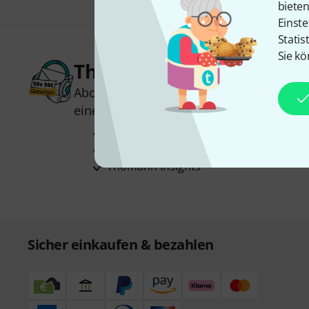
biete
Einste
Statis
Sie kö
Thomann Newsletter
Abonniere den Thomann Newsletter und
einen von
50 Gutscheinen
über jeweils
Inspirierende Beiträge
Deals
Thomann Insights
Sicher einkaufen & bezahlen