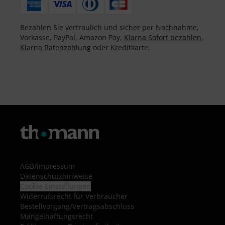
Bezahlen Sie vertraulich und sicher per Nachnahme,
Vorkasse, PayPal, Amazon Pay,
Klarna Sofort bezahlen
,
Klarna Ratenzahlung
oder Kreditkarte.
AGB
/
Impressum
Datenschutzhinweise
Cookie-Einstellungen
Widerrufsrecht für Verbraucher
Bestellvorgang/Vertragsabschluss
Mängelhaftungsrecht