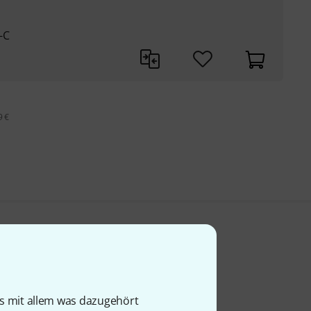
-C
9 €
is mit allem was dazugehört