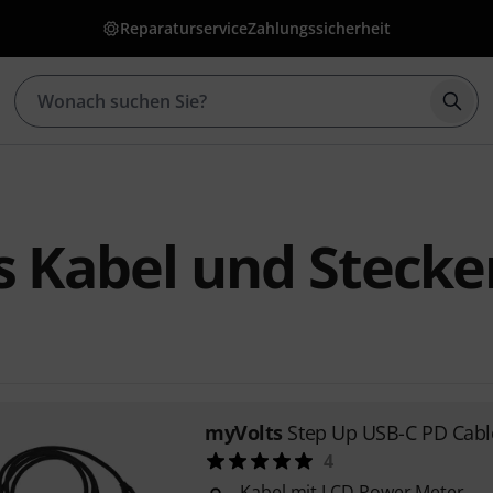
Reparaturservice
Zahlungssicherheit
Such
 Kabel und Stecke
myVolts
Step Up USB-C PD Cabl
4
Kabel mit LCD Power Meter