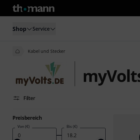
Shop
Service
Kabel und Stecker
myVolts
Filter
Preisbereich
Von (€)
Bis (€)