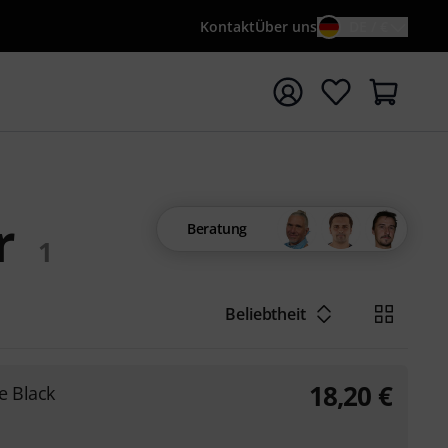
Kontakt
Über uns
DE / €
e mit Suchwort {searchTerm} starten
r
Beratung
1
Beliebtheit
18,20
€
e Black