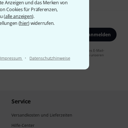
rte Anzeigen und das Merken von
von Cookies für Präferenzen,
u (
alle anzeigen
).
ellungen (
hier
) widerrufen.
Jetzt anmelden
 Sie dem Erhalt von E-Mail-Werbung und einer Messung des E-Mail-
t jederzeit möglich. Weitere Informationen finden Sie in unseren
·
Impressum
Datenschutzhinweise
Service
Versandkosten und Lieferzeiten
Hilfe-Center