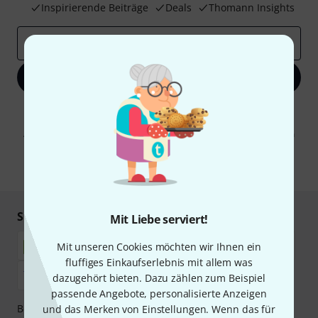
Inspirierende Beiträge
Deals
Thomann Insights
E-Mail-Adresse
*
Jetzt anmelden
Mit Klick auf „Jetzt anmelden“ stimmen Sie dem Erhalt von E-Mail-
Werbung und einer Messung des E-Mail-Nutzungsverhaltens zu. Die
Abmeldung ist jederzeit möglich. Weitere Informationen finden Sie in
unseren
Datenschutzhinweisen
.
* Pflichtfeld
Sicher einkaufen & bezahlen
Mit Liebe serviert!
Mit unseren Cookies möchten wir Ihnen ein
fluffiges Einkaufserlebnis mit allem was
dazugehört bieten. Dazu zählen zum Beispiel
passende Angebote, personalisierte Anzeigen
Bezahlen Sie vertraulich und sicher per Nachnahme,
und das Merken von Einstellungen. Wenn das für