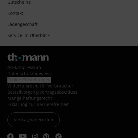
Gutscheine
Kontakt
Ladengeschäft
Service im Überblick
AGB
/
Impressum
Datenschutzhinweise
Cookie-Einstellungen
Widerrufsrecht für Verbraucher
Bestellvorgang/Vertragsabschluss
Mängelhaftungsrecht
Erklärung zur Barrierefreiheit
Vertrag widerrufen