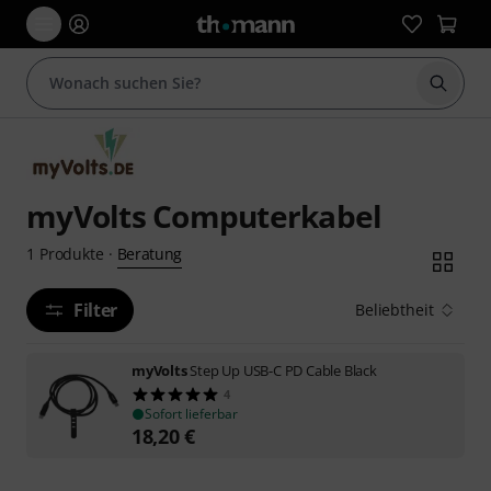
Suche 
myVolts Computerkabel
Beratung
1
Produkte
·
Filter
Beliebtheit
myVolts
Step Up USB-C PD Cable Black
4
Sofort lieferbar
18,20
€