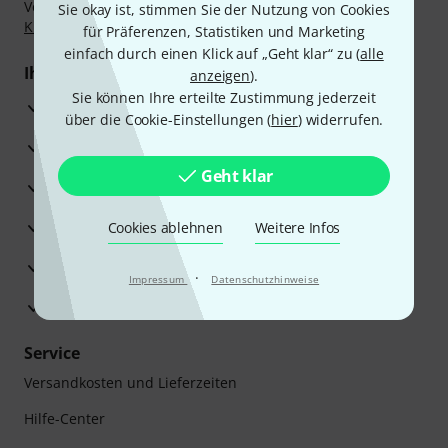
Vorkasse, PayPal, Amazon Pay,
Klarna Sofort bezahlen
,
Sie okay ist, stimmen Sie der Nutzung von Cookies
Klarna Ratenzahlung
oder Kreditkarte.
für Präferenzen, Statistiken und Marketing
einfach durch einen Klick auf „Geht klar“ zu (
alle
Ihre Vorteile
anzeigen
).
Sie können Ihre erteilte Zustimmung jederzeit
3 Jahre Thomann Garantie
über die Cookie-Einstellungen (
hier
) widerrufen.
30 Tage Money-Back-Garantie
Geht klar
Reparaturservice
Beratung durch Fachexperten
Cookies ablehnen
Weitere Infos
Zufriedenheitsgarantie
·
Impressum
Datenschutzhinweise
Europas größtes Versandlager
Service
Versandkosten und Lieferzeiten
Hilfe-Center