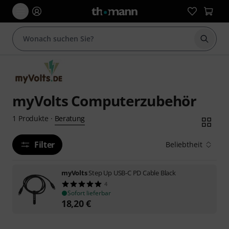
Suche 
myVolts Computerzubehör
Beratung
1
Produkte
·
Filter
Beliebtheit
myVolts
Step Up USB-C PD Cable Black
4
Sofort lieferbar
18,20
€