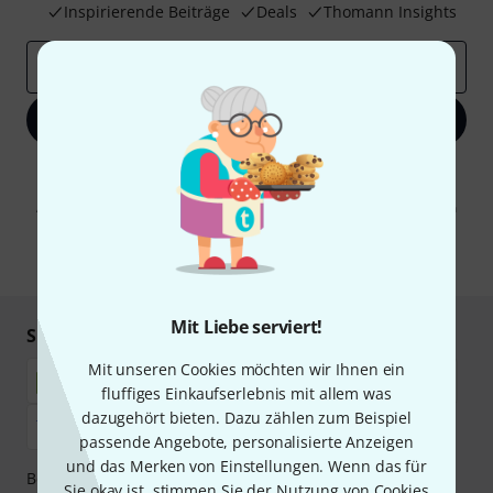
Inspirierende Beiträge
Deals
Thomann Insights
E-Mail-Adresse
*
Jetzt anmelden
Mit Klick auf „Jetzt anmelden“ stimmen Sie dem Erhalt von E-Mail-
Werbung und einer Messung des E-Mail-Nutzungsverhaltens zu. Die
Abmeldung ist jederzeit möglich. Weitere Informationen finden Sie in
unseren
Datenschutzhinweisen
.
* Pflichtfeld
Mit Liebe serviert!
Sicher einkaufen & bezahlen
Mit unseren Cookies möchten wir Ihnen ein
fluffiges Einkaufserlebnis mit allem was
dazugehört bieten. Dazu zählen zum Beispiel
passende Angebote, personalisierte Anzeigen
und das Merken von Einstellungen. Wenn das für
Bezahlen Sie vertraulich und sicher per Nachnahme,
Sie okay ist, stimmen Sie der Nutzung von Cookies