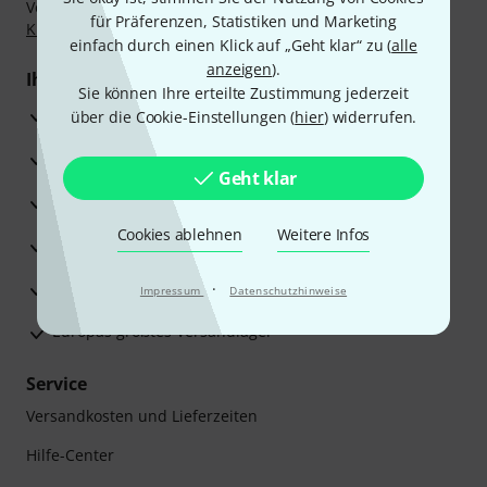
Vorkasse, PayPal, Amazon Pay,
Klarna Sofort bezahlen
,
für Präferenzen, Statistiken und Marketing
Klarna Ratenzahlung
oder Kreditkarte.
einfach durch einen Klick auf „Geht klar“ zu (
alle
anzeigen
).
Ihre Vorteile
Sie können Ihre erteilte Zustimmung jederzeit
3 Jahre Thomann Garantie
über die Cookie-Einstellungen (
hier
) widerrufen.
30 Tage Money-Back-Garantie
Geht klar
Reparaturservice
Cookies ablehnen
Weitere Infos
Beratung durch Fachexperten
Zufriedenheitsgarantie
·
Impressum
Datenschutzhinweise
Europas größtes Versandlager
Service
Versandkosten und Lieferzeiten
Hilfe-Center