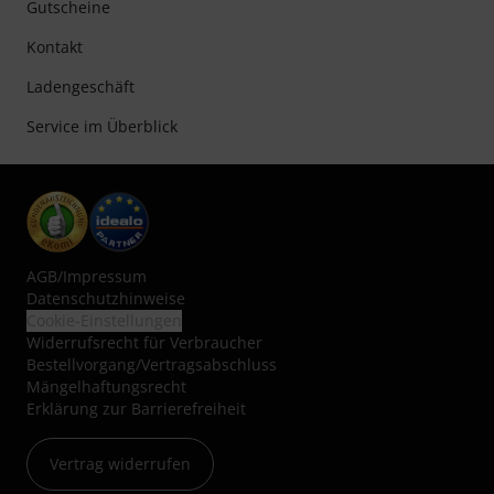
Gutscheine
Kontakt
Ladengeschäft
Service im Überblick
AGB
/
Impressum
Datenschutzhinweise
Cookie-Einstellungen
Widerrufsrecht für Verbraucher
Bestellvorgang/Vertragsabschluss
Mängelhaftungsrecht
Erklärung zur Barrierefreiheit
Vertrag widerrufen