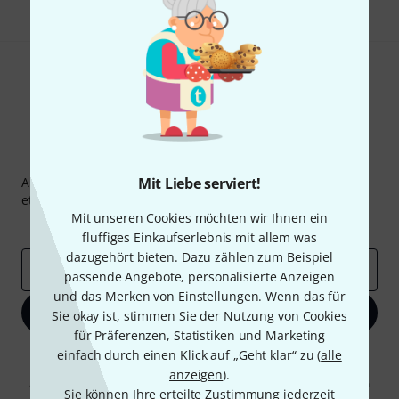
Thomann Newsletter
Abonniere den Thomann Newsletter und gewinne mit
Mit Liebe serviert!
etwas Glück einen von
50 Gutscheinen
über jeweils
50€
!
Mit unseren Cookies möchten wir Ihnen ein
Inspirierende Beiträge
Deals
Thomann Insights
fluffiges Einkaufserlebnis mit allem was
dazugehört bieten. Dazu zählen zum Beispiel
E-Mail-Adresse
*
passende Angebote, personalisierte Anzeigen
und das Merken von Einstellungen. Wenn das für
Jetzt anmelden
Sie okay ist, stimmen Sie der Nutzung von Cookies
für Präferenzen, Statistiken und Marketing
einfach durch einen Klick auf „Geht klar“ zu (
alle
Mit Klick auf „Jetzt anmelden“ stimmen Sie dem Erhalt von E-Mail-
Werbung und einer Messung des E-Mail-Nutzungsverhaltens zu. Die
anzeigen
).
Abmeldung ist jederzeit möglich. Weitere Informationen finden Sie in
Sie können Ihre erteilte Zustimmung jederzeit
unseren
Datenschutzhinweisen
.