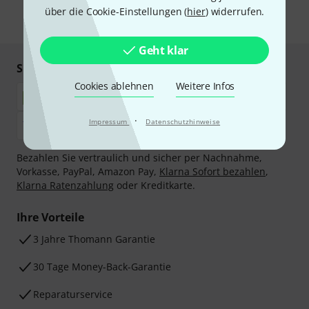
über die Cookie-Einstellungen (
hier
) widerrufen.
* Pflichtfeld
Geht klar
Sicher einkaufen & bezahlen
Cookies ablehnen
Weitere Infos
·
Impressum
Datenschutzhinweise
Bezahlen Sie vertraulich und sicher per Nachnahme,
Vorkasse, PayPal, Amazon Pay,
Klarna Sofort bezahlen
,
Klarna Ratenzahlung
oder Kreditkarte.
Ihre Vorteile
3 Jahre Thomann Garantie
30 Tage Money-Back-Garantie
Reparaturservice