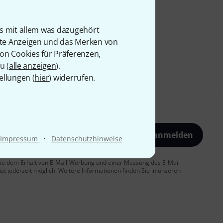
is mit allem was dazugehört
rte Anzeigen und das Merken von
von Cookies für Präferenzen,
u (
alle anzeigen
).
ellungen (
hier
) widerrufen.
Jetzt anmelden
·
Impressum
Datenschutzhinweise
 Sie dem Erhalt von E-Mail-Werbung und einer Messung des E-Mail-
t jederzeit möglich. Weitere Informationen finden Sie in unseren