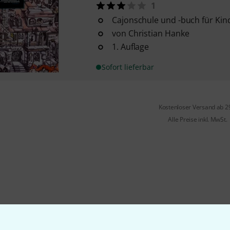
1
Cajonschule und -buch für Kin
von Christian Hanke
1. Auflage
Sofort lieferbar
Kostenloser Versand ab 2
Alle Preise inkl. MwSt.