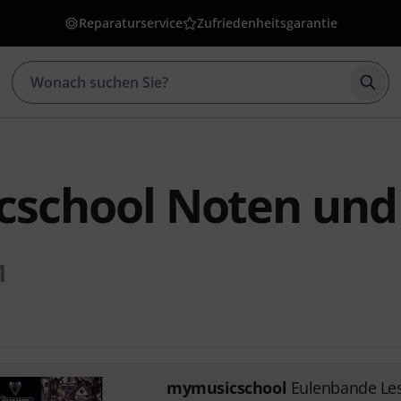
Reparaturservice
Zufriedenheitsgarantie
Such
school Noten und
1
mymusicschool
Eulenbande Le