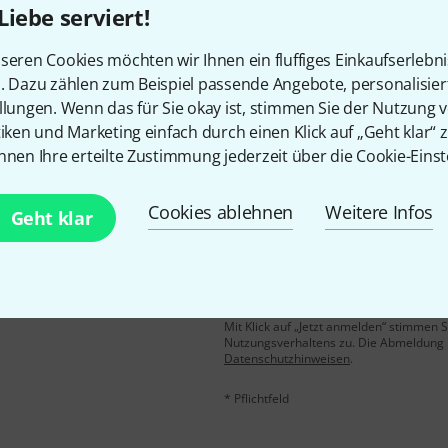
Liebe serviert!
Gefällt Ihnen, was Sie sehen?
seren Cookies möchten wir Ihnen ein fluffiges Einkaufserlebn
n. Dazu zählen zum Beispiel passende Angebote, personalisie
Teilen
Hilfe & Feedback
llungen. Wenn das für Sie okay ist, stimmen Sie der Nutzung 
tiken und Marketing einfach durch einen Klick auf „Geht klar“ z
nnen Ihre erteilte Zustimmung jederzeit über die Cookie-Einst
Cookies ablehnen
Weitere Infos
Geht klar
E-Mail-Adresse
*
 gewinne mit etwas Glück
50€
!
Mit Klick auf „Jetzt anmelden“ stimmen
Nutzungsverhaltens zu. Die Abmeldung is
Datenschutzhinweisen
.
* Pflichtfeld