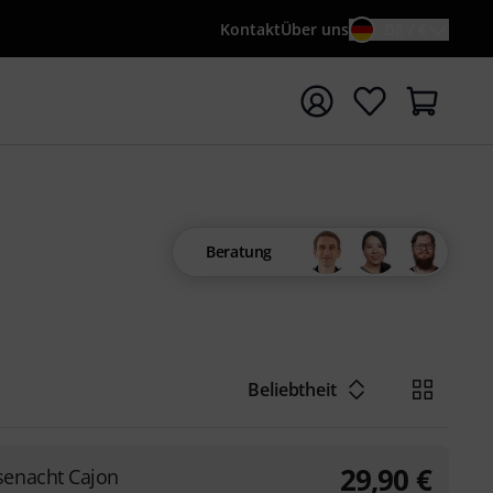
Kontakt
Über uns
DE / €
e mit Suchwort {searchTerm} starten
Beratung
Beliebtheit
29,90
€
senacht Cajon