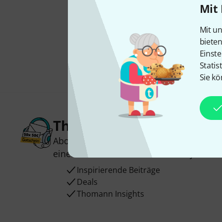
Mit 
Mit un
biete
Einste
Statis
Sie kö
Thomann Newsletter
Abonniere den Thomann Newsletter und
einen von
50 Gutscheinen
über jeweils
Inspirierende Beiträge
Deals
Thomann Insights