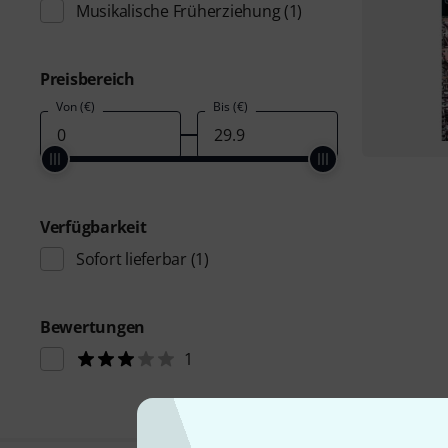
Musikalische Früherziehung
(1)
Preisbereich
Von (€)
Bis (€)
Verfügbarkeit
Sofort lieferbar
(1)
Bewertungen
1