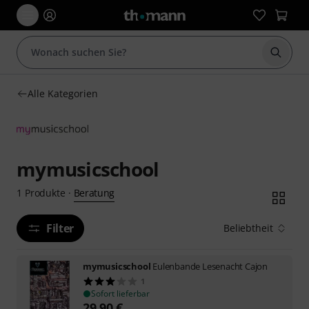
Suche 
Alle Kategorien
mymusicschool
Beratung
1
Produkte
·
Filter
Beliebtheit
mymusicschool
Eulenbande Lesenacht Cajon
1
Sofort lieferbar
29,90
€