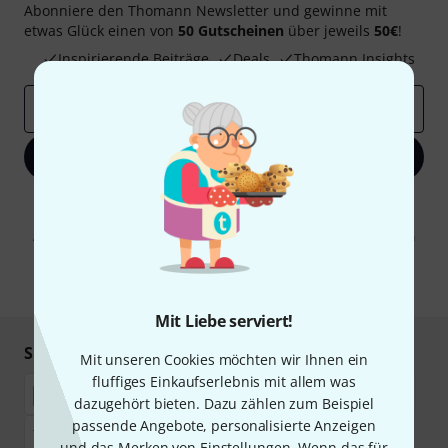
Abonniere den Thomann Newsletter und gewinne mit
etwas Glück einen von
50 Gutscheinen
über jeweils
50€
!
Inspirierende Beiträge
Deals
Thomann Insights
E-Mail-Adresse
*
Jetzt anmelden
Mit Klick auf „Jetzt anmelden“ stimmen Sie dem Erhalt von E-Mail-
Werbung und einer Messung des E-Mail-Nutzungsverhaltens zu. Die
Abmeldung ist jederzeit möglich. Weitere Informationen finden Sie in
unseren
Datenschutzhinweisen
.
* Pflichtfeld
Mit Liebe serviert!
Sicher einkaufen & bezahlen
Mit unseren Cookies möchten wir Ihnen ein
fluffiges Einkaufserlebnis mit allem was
dazugehört bieten. Dazu zählen zum Beispiel
passende Angebote, personalisierte Anzeigen
und das Merken von Einstellungen. Wenn das für