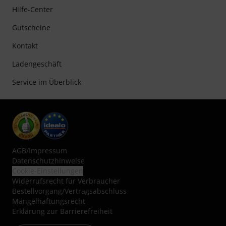
Hilfe-Center
Gutscheine
Kontakt
Ladengeschäft
Service im Überblick
AGB
/
Impressum
Datenschutzhinweise
Cookie-Einstellungen
Widerrufsrecht für Verbraucher
Bestellvorgang/Vertragsabschluss
Mängelhaftungsrecht
Erklärung zur Barrierefreiheit