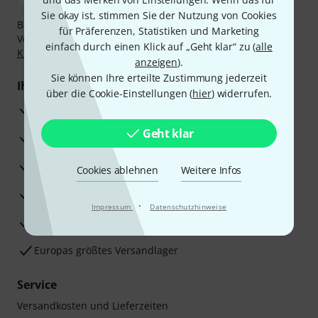
Sie okay ist, stimmen Sie der Nutzung von Cookies
Bezahlen Sie vertraulich und sicher per Nachnahme,
für Präferenzen, Statistiken und Marketing
Vorkasse, PayPal, Amazon Pay,
Klarna Sofort bezahlen
,
einfach durch einen Klick auf „Geht klar“ zu (
alle
Klarna Ratenzahlung
oder Kreditkarte.
anzeigen
).
Sie können Ihre erteilte Zustimmung jederzeit
Ihre Vorteile
über die Cookie-Einstellungen (
hier
) widerrufen.
3 Jahre Thomann Garantie
Geht klar
30 Tage Money-Back-Garantie
Reparaturservice
Cookies ablehnen
Weitere Infos
Beratung durch Fachexperten
·
Impressum
Datenschutzhinweise
Zufriedenheitsgarantie
Europas größtes Versandlager
Service
Versandkosten und Lieferzeiten