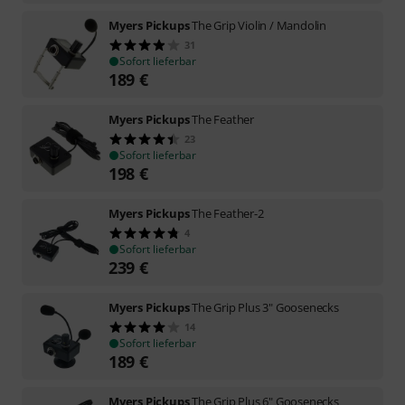
Myers Pickups
The Grip Violin / Mandolin
31
Sofort lieferbar
189
€
Myers Pickups
The Feather
23
Sofort lieferbar
198
€
Myers Pickups
The Feather-2
4
Sofort lieferbar
239
€
Myers Pickups
The Grip Plus 3" Goosenecks
14
Sofort lieferbar
189
€
Myers Pickups
The Grip Plus 6" Goosenecks