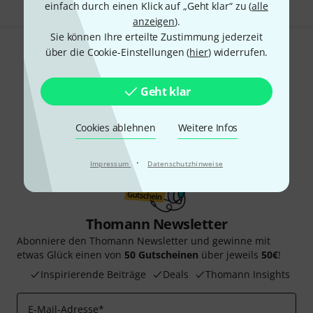
einfach durch einen Klick auf „Geht klar“ zu (
alle
anzeigen
).
Sie können Ihre erteilte Zustimmung jederzeit
über die Cookie-Einstellungen (
hier
) widerrufen.
Gefällt Ihnen, was Sie sehen?
Teilen
Geht klar
Hilfe & Feedback
Cookies ablehnen
Weitere Infos
·
Impressum
Datenschutzhinweise
Thomann Newsletter
Abonniere den Thomann Newsletter und gewinne mit
etwas Glück einen von
50 Gutscheinen
über jeweils
50€
!
Inspirierende Beiträge
Deals
Thomann Insights
E-Mail-Adresse
*