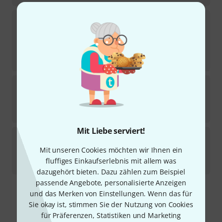
Myers Pickups
The Grip 3'' Micro Goo B-Stock
Sofort lieferbar
139
€
-11%
30-Tage-Bestpreis
:
156
€
Myers Pickups
The Feather Plus 5"
Sofort lieferbar
239
€
Mit Liebe serviert!
Myers Pickups
The Grip Plus 6" Goose B-Stock
Mit unseren Cookies möchten wir Ihnen ein
Sofort lieferbar
fluffiges Einkaufserlebnis mit allem was
139
€
dazugehört bieten. Dazu zählen zum Beispiel
passende Angebote, personalisierte Anzeigen
und das Merken von Einstellungen. Wenn das für
Kostenloser Versand ab 29 €
Sie okay ist, stimmen Sie der Nutzung von Cookies
Alle Preise inkl. MwSt.
für Präferenzen, Statistiken und Marketing