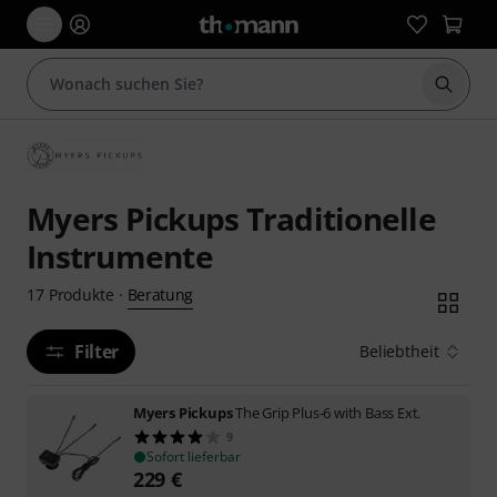
Suche 
Myers Pickups Traditionelle
Instrumente
Beratung
17
Produkte
·
Filter
Beliebtheit
Myers Pickups
The Grip Plus-6 with Bass Ext.
9
Sofort lieferbar
229
€